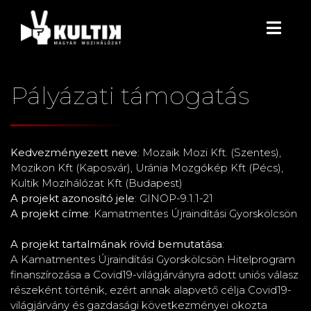
Pályázati támogatás
K edvezményezett neve
: Mozaik Mozi Kft. (Szentes),
Mozikon Kft (Kaposvár), Uránia Mozgókép Kft (Pécs),
Kultik Mozihálózat Kft (Budapest)
A projekt azonosító jele
: GINOP-9.1.1-21
A projekt címe
: Kamatmentes Újraindítási Gyorskölcsön
A projekt tartalmának rövid bemutatása
:
A Kamatmentes Újraindítási Gyorskölcsön Hitelprogram
finanszírozása a Covid19-világjárványra adott uniós válasz
részeként történik, ezért annak alapvető célja Covid19-
világjárvány és gazdasági következményei okozta