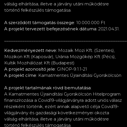
válság elhárítása, illetve a járvány utáni működésre
történő felkészülés támogatása.
A szerződött támogatás összege
: 10.000.000 Ft
A projekt tervezett befejezésének dátuma
: 2021.04.31.
_ ____________________________________________________
K edvezményezett neve:
Mozaik Mozi Kft. (Szentes),
Mozikon Kft (Kaposvár), Uránia Mozgókép Kft (Pécs),
Kultik Mozihálózat Kft (Budapest)
A projekt azonosító jele
: GINOP-9.1.1-21
A projekt címe
: Kamatmentes Újraindítási Gyorskölcsön
A projekt tartalmának rövid bemutatása
:
A Kamatmentes Újraindítási Gyorskölcsön Hitelprogram
finanszírozása a Covid19-világjárványra adott uniós válasz
részeként történik, ezért annak alapvető célja Covid19-
világjárvány és gazdasági következményei okozta
válság elhárítása, illetve a járvány utáni működésre
történő felkészülés támogatása.