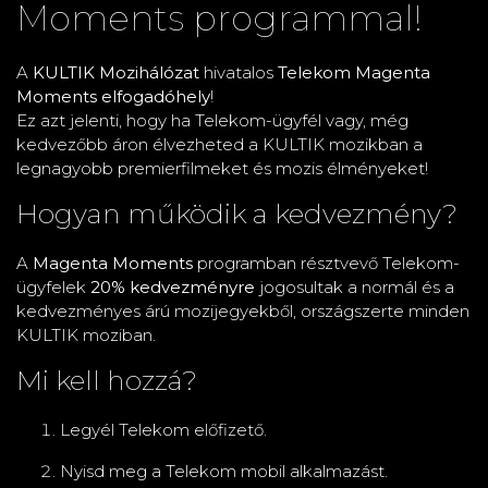
Moments programmal!
A
KULTIK Mozihálózat
hivatalos
Telekom Magenta
Moments elfogadóhely
!
Ez azt jelenti, hogy ha Telekom-ügyfél vagy, még
kedvezőbb áron élvezheted a KULTIK mozikban a
legnagyobb premierfilmeket és mozis élményeket!
Hogyan működik a kedvezmény?
A
Magenta Moments
programban résztvevő Telekom-
ügyfelek
20% kedvezményre
jogosultak a normál és a
kedvezményes árú mozijegyekből, országszerte minden
KULTIK moziban.
Mi kell hozzá?
Legyél Telekom előfizető.
Nyisd meg a Telekom mobil alkalmazást.