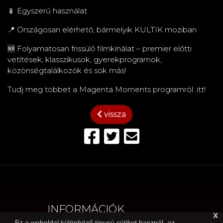
📱 Egyszerű használat
📍 Országosan elérhető, bármelyik KULTIK moziban
🆕 Folyamatosan frissülő filmkínálat – premier előtti
vetítések, klasszikusok, gyerekprogramok,
közönségtalálkozók és sok más!
Tudj meg többet a Magenta Moments programról: itt!
vissza
INFORMÁCIÓK
x
Ez a weboldal különböző típusú sütiket használ, az