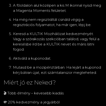
A főoldalon alul középen a kis M ikonnal nyisd meg
a Magenta Moments felületet.
Ha még nem regisztráltál csináld végig a
regisztrációs folyamatot, ha már igen, lépj be.
Keresd a KULTIK Mozihálózat kedvezményét.
Vagy a szórakozás szekcióban találod, vagy felül a
keresésbe írd be a KULTIK nevet és máris látni
fogod.
Aktiváld a kuponodat.
Mutasd be a mozipénztárban. Ha lejárt a kuponod
kérj bátran újat, ezt számtalanszor megteheted.
Miért jó ez Neked?
🎬 Több élmény – kevesebb kiadás
💸 20% kedvezmény a jegyárból