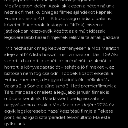
MoziMaraton idején. Azok, akik ezen a héten nálunk
néznek filmet, különleges filmes ajándékot kapnak.
Érdemes lesz a KULTIK közösségi média oldalait is
követni (Facebook, Instagram, TikTok), hiszen a
játékokban résztvevők között az elmúlt időszak
legsikeresebb hazai filmjeinek relikviái találnak gazdára.
Mit nézhetünk meg kedvezményesen a MoziMaraton
ideje alatt? A lista hosszú, mint a maratoni táv... De! Aki
szereti a humort, a zenét, az animációt, az akciót, a
horrort, a könyvadaptációt – tehát a jó filmeket –, az
biztosan nem fog csalódni. Többek között érkezik a
Futni a mentem, a Hogyan tudnék élni nélküled? a
Vaiana 2, a Sonic: a sündisznó 3. Heti premierfilmünk a
Társ, mindezek mellett a legújabb januári filmek is
műsorra kerülnek. Ráadásként pedig visszatér a
nagyvászonra a csak a MoziMaraton idejére 2024 év
egyik legsikeresebb hazai készítésű filmje a Fekete
pont, és az igazi sztárparádét felvonultató Ma este
gyilkolunk.