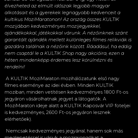
élvezheted az elmúlt időszak legjobb magyar
alkotásait és a gyerekek legnagyobb kedvenceit a
kultikus MoziMaratonon! Az ország összes KULTIK
mozijában kedvezményes mozijegyekkel,
ajándékokkal, játékokkal várunk. A nézőinknek szánt
garantált ajándék mellett különleges filmes relikviák is
gazdára találnak a nézőink között. Ráadásul, ha eddig
nem csaptál le a KULTIK Shop nagy akcióira, ezen a
héten mindenképp érdemes lesz körülnézni és
rendelni!
A KULTIK MoziMaraton mozihálózatunk első nagy
filmes eseménye az idei évben. Minden KULTIK
moziban, minden vetítésen kedvezményes 1800 Ft-os
jegyáron vásárolhatnak jegyet a látogatók. A
MoziMaraton ideje alatt a KULTIK Kaposvár VIP foteljei
is kedvezményes, 2600 Ft-os jegyáron lesznek
elérhetőek).
Nemcsak kedvezményes jegyárral, hanem sok más
meglepetéssel is várjuk a mozirajongókat a