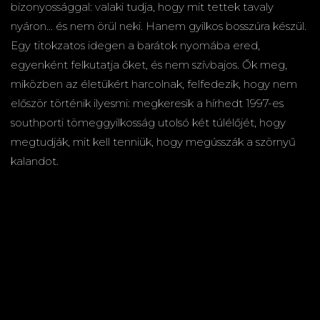
bizonyossággal: valaki tudja, hogy mit tettek tavaly
nyáron… és nem örül neki. Hanem gyilkos bosszúra készül.
Egy titokzatos idegen a barátok nyomába ered,
egyenként felkutatja őket, és nem szívbajos. Ők meg,
miközben az életükért harcolnak, felfedezik, hogy nem
először történik ilyesmi: megkeresik a hírhedt 1997-es
southporti tömeggyilkosság utolsó két túlélőjét, hogy
megtudják, mit kell tenniük, hogy megússzák a szörnyű
kalandot.