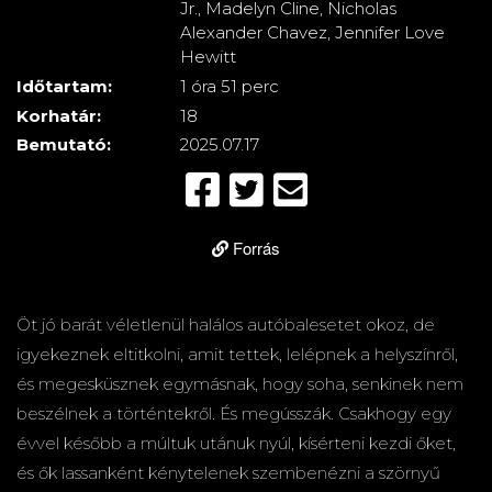
Jr., Madelyn Cline, Nicholas
Alexander Chavez, Jennifer Love
Hewitt
Időtartam:
1 óra 51 perc
Korhatár:
18
Bemutató:
2025.07.17
Forrás
Öt jó barát véletlenül halálos autóbalesetet okoz, de
igyekeznek eltitkolni, amit tettek, lelépnek a helyszínről,
és megesküsznek egymásnak, hogy soha, senkinek nem
beszélnek a történtekről. És megússzák. Csakhogy egy
évvel később a múltuk utánuk nyúl, kísérteni kezdi őket,
és ők lassanként kénytelenek szembenézni a szörnyű