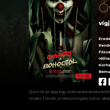
Ó
vígj
Erede
Rend
Fősze
Időta
Korha
Bemu
Quinn és az apja egy unalmas kisvárosba költö
rendet, Frendo, a hátborzongató bohóc akarja h