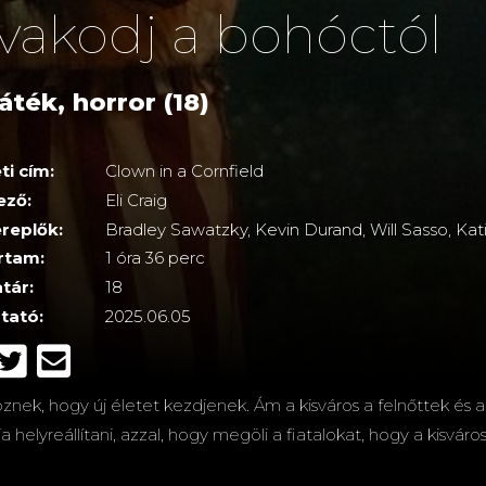
vakodj a bohóctól
áték, horror (18)
ti cím:
Clown in a Cornfield
ező:
Eli Craig
replők:
Bradley Sawatzky, Kevin Durand, Will Sasso, Ka
rtam:
1 óra 36 perc
tár:
18
tató:
2025.06.05
znek, hogy új életet kezdjenek. Ám a kisváros a felnőttek és a
elyreállítani, azzal, hogy megöli a fiatalokat, hogy a kisváros 