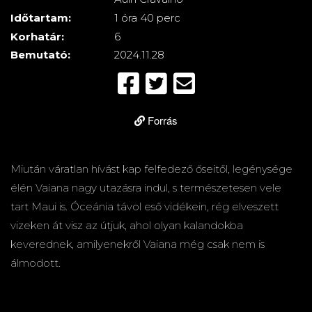
Időtartam:
1 óra 40 perc
Korhatár:
6
Bemutató:
2024.11.28
Forrás
Miután váratlan hívást kap felfedező őseitől, legénysége
élén Vaiana nagy utazásra indul, s természetesen vele
tart Maui is. Óceánia távol eső vidékein, rég elveszett
vizeken át visz az útjuk, ahol olyan kalandokba
keverednek, amilyenekről Vaiana még csak nem is