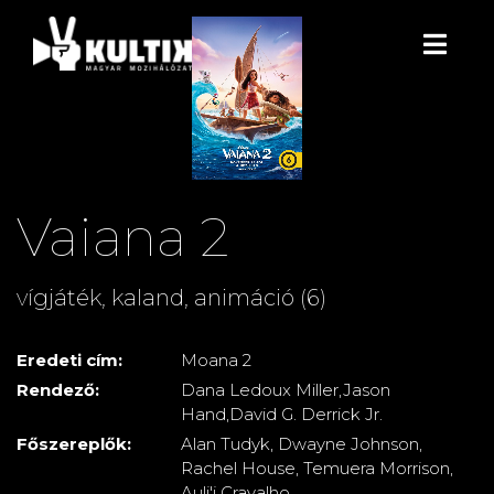
Vaiana 2
vígjáték, kaland, animáció (6)
Eredeti cím:
Moana 2
Rendező:
Dana Ledoux Miller,Jason
Hand,David G. Derrick Jr.
Főszereplők:
Alan Tudyk, Dwayne Johnson,
Rachel House, Temuera Morrison,
Auli'i Cravalho