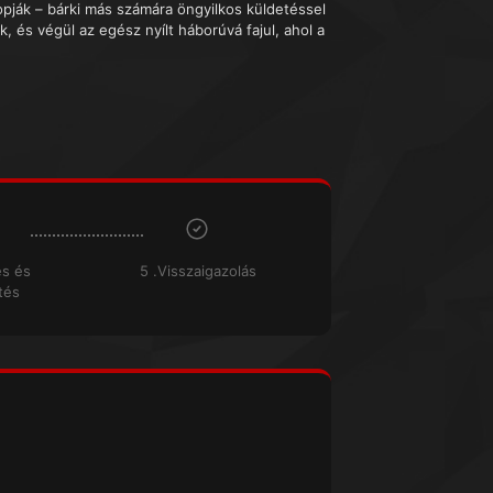
lopják – bárki más számára öngyilkos küldetéssel
, és végül az egész nyílt háborúvá fajul, ahol a
és és
5 .Visszaigazolás
tés