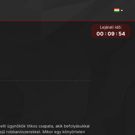
Lejárati idő:
00
:
09
:
54
lit ügynökök titkos csapata, akik befolyásukkal
ejű robbanószerekkel. Mikor egy könyörtelen