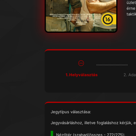
üzle
érne
takt
1. Helyválasztás
2. Ad
Jegytípus választása:
Jegyvásárláshoz, illetve foglaláshoz kérjük, e
Nézőtér (
szabad/összes
- 272/275):