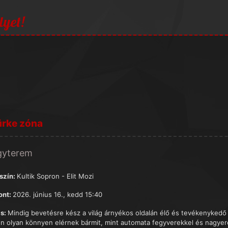
lyet!
ürke zóna
gyterem
szín:
Kultik Sopron - Elit Mozi
ont:
2026. június 16., kedd 15:40
s:
Mindig bevetésre kész a világ árnyékos oldalán élő és tevékenykedő e
n olyan könnyen elérnek bármit, mint automata fegyverekkel és nagyer