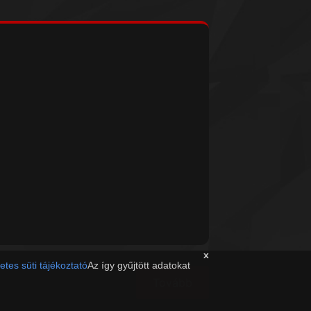
x
etes süti tájékoztató
Az így gyűjtött adatokat
Tovább