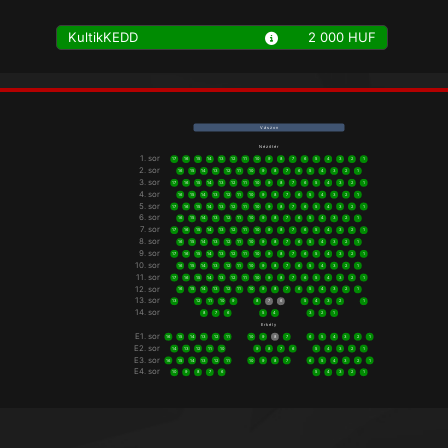
KultikKEDD
2 000 HUF
V á s z o n
N é z ő t é r
1. sor
17
16
15
14
13
12
11
10
9
8
7
6
5
4
3
2
1
2. sor
16
15
14
13
12
11
10
9
8
7
6
5
4
3
2
1
3. sor
17
16
15
14
13
12
11
10
9
8
7
6
5
4
3
2
1
4. sor
16
15
14
13
12
11
10
9
8
7
6
5
4
3
2
1
5. sor
17
16
15
14
13
12
11
10
9
8
7
6
5
4
3
2
1
6. sor
16
15
14
13
12
11
10
9
8
7
6
5
4
3
2
1
7. sor
17
16
15
14
13
12
11
10
9
8
7
6
5
4
3
2
1
8. sor
16
15
14
13
12
11
10
9
8
7
6
5
4
3
2
1
9. sor
17
16
15
14
13
12
11
10
9
8
7
6
5
4
3
2
1
10. sor
16
15
14
13
12
11
10
9
8
7
6
5
4
3
2
1
11. sor
17
16
15
14
13
12
11
10
9
8
7
6
5
4
3
2
1
12. sor
16
15
14
13
12
11
10
9
8
7
6
5
4
3
2
1
13. sor
13
12
11
10
9
8
7
6
5
4
3
2
1
14. sor
8
7
6
5
4
3
2
1
E r k é l y
E1. sor
16
15
14
13
12
11
10
9
8
7
6
5
4
3
2
1
E2. sor
14
13
12
11
10
9
8
7
6
5
4
3
2
1
E3. sor
16
15
14
13
12
11
10
9
8
7
6
5
4
3
2
1
E4. sor
10
9
8
7
6
5
4
3
2
1