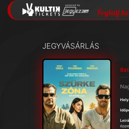
Foglalj he
JEGYVÁSÁRLÁS
Sz
Na
Hely
Időp
Leírá
éppe