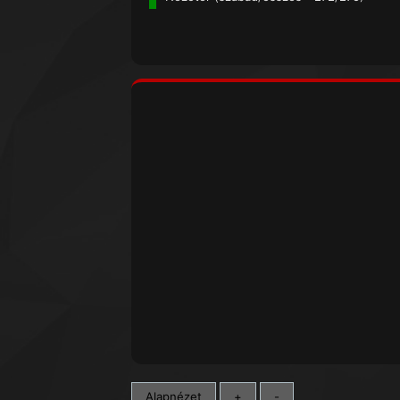
Alapnézet
+
-