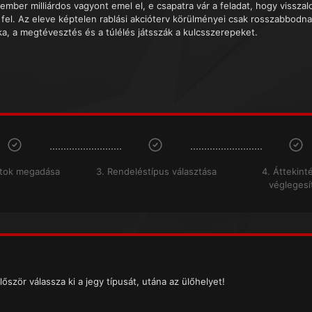
tember milliárdos vagyont emel el, e csapatra vár a feladat, hogy vissza
 fel. Az eleve képtelen rablási akcióterv körülményei csak rosszabbodnak
ika, a megtévesztés és a túlélés játsszák a kulcsszerepeket.
atok megadása
3. Rendeléstípus választása
4. Áttekint
véglegesí
lőször válassza ki a jegy típusát, utána az ülőhelyet!