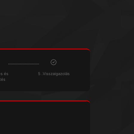
és és
5 .Visszaigazolás
tés