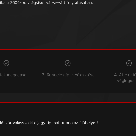
iba a 2006-os világsiker várva-várt folytatásában.
atok megadása
3. Rendeléstípus választása
4. Áttekint
véglegesí
lőször válassza ki a jegy típusát, utána az ülőhelyet!