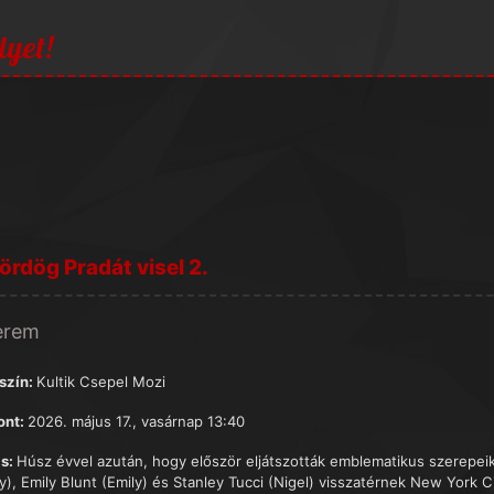
lyet!
ördög Pradát visel 2.
terem
szín:
Kultik Csepel Mozi
ont:
2026. május 17., vasárnap 13:40
s:
Húsz évvel azután, hogy először eljátszották emblematikus szerepei
y), Emily Blunt (Emily) és Stanley Tucci (Nigel) visszatérnek New York 