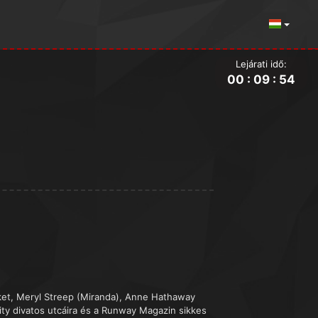
Lejárati idő:
00
:
09
:
53
ket, Meryl Streep (Miranda), Anne Hathaway
City divatos utcáira és a Runway Magazin sikkes