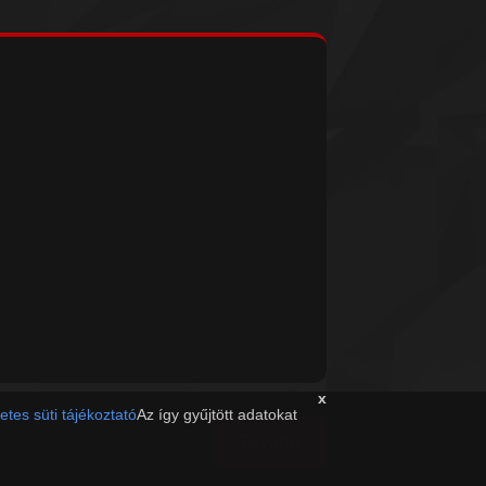
x
etes süti tájékoztató
Az így gyűjtött adatokat
Tovább