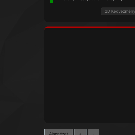
2D Kedvezmén
Alapnézet
+
-