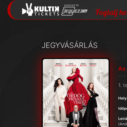
Foglalj he
JEGYVÁSÁRLÁS
Az 
1. 
Hely
Időp
Leírá
(And