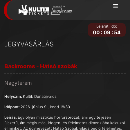
Lejárati idő:
00
:
09
:
54
JEGYVÁSÁRLÁS
Backrooms - Hátsó szobák
Nagyterem
Helyszín:
Kultik Dunaújváros
Időpont:
2026. június 9., kedd 18:30
Leírás:
Egy olyan misztikus horrorsorozat, ami egy teljesen
újszerű, ám mégis más, idegen, és félelmetes dimenzióba kalauzol
el minket. Az úgynevezett Hátsó Szobák világa pedig félelmetes,