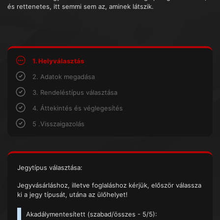
és rettenetes, itt semmi sem az, aminek látszik.
1. Helyválasztás
2. Adatok megadása
3. Rendeléstípus választása
4. Áttekintés és véglegesítés
5 .Visszaigazolás
Jegytípus választása:
Jegyvásárláshoz, illetve foglaláshoz kérjük, először válassza
ki a jegy típusát, utána az ülőhelyet!
Akadálymentesített (
szabad/összes
- 5/5):