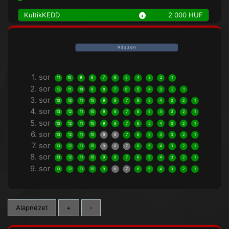
KultikKEDD
2 000 HUF
V á s z o n
1. sor
11
10
9
8
7
6
5
4
3
2
1
2. sor
12
11
10
9
8
7
6
5
4
3
2
1
3. sor
13
12
11
10
9
8
7
6
5
4
3
2
1
4. sor
13
12
11
10
9
8
7
6
5
4
3
2
1
5. sor
13
12
11
10
9
8
7
6
5
4
3
2
1
6. sor
13
12
11
10
9
8
7
6
5
4
3
2
1
7. sor
13
12
11
10
9
8
7
6
5
4
3
2
1
8. sor
13
12
11
10
9
8
7
6
5
4
3
2
1
9. sor
13
12
11
10
9
8
7
6
5
4
3
2
1
Alapnézet
+
-