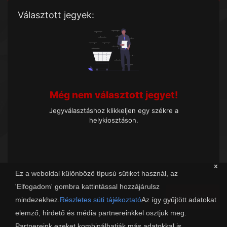
Választott jegyek:
Még nem választott jegyet!
Jegyválasztáshoz klikkeljen egy székre a
helykiosztáson.
x
Ez a weboldal különböző típusú sütiket használ, az
'Elfogadom' gombra kattintással hozzájárulsz
Tovább
mindezekhez.
Részletes süti tájékoztató
Az így gyűjtött adatokat
elemző, hirdető és média partnereinkkel osztjuk meg.
Partnereink ezeket kombinálhatják más adatokkal is.