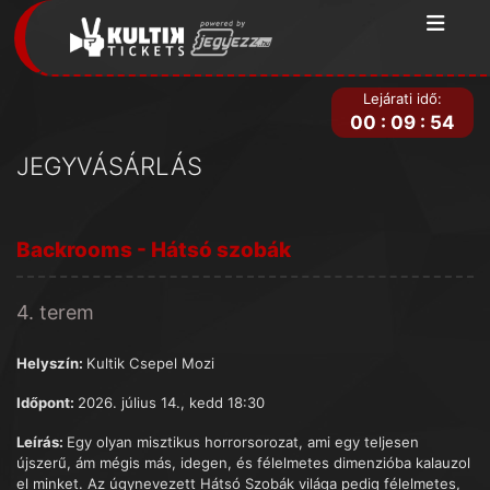
Lejárati idő:
00
:
09
:
54
JEGYVÁSÁRLÁS
Backrooms - Hátsó szobák
4. terem
Helyszín:
Kultik Csepel Mozi
Időpont:
2026. július 14., kedd 18:30
Leírás:
Egy olyan misztikus horrorsorozat, ami egy teljesen
újszerű, ám mégis más, idegen, és félelmetes dimenzióba kalauzol
el minket. Az úgynevezett Hátsó Szobák világa pedig félelmetes,