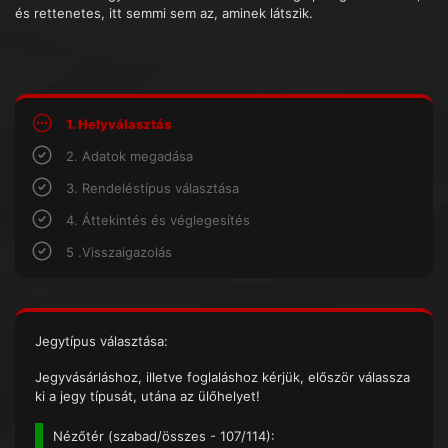
és rettenetes, itt semmi sem az, aminek látszik.
1. Helyválasztás
2. Adatok megadása
3. Rendeléstípus választása
4. Áttekintés és véglegesítés
5 .Visszaigazolás
Jegytípus választása:
Jegyvásárláshoz, illetve foglaláshoz kérjük, először válassza
ki a jegy típusát, utána az ülőhelyet!
Nézőtér (
szabad/összes
- 107/114):