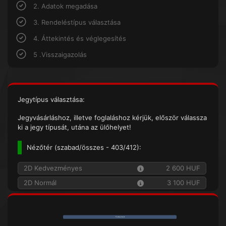
2. Adatok megadása
3. Rendeléstípus választása
4. Áttekintés és véglegesítés
5 .Visszaigazolás
Jegytípus választása:
Jegyvásárláshoz, illetve foglaláshoz kérjük, először válassza
ki a jegy típusát, utána az ülőhelyet!
Nézőtér (
szabad/összes
- 403/412):
2D Kedvezményes
2 600 HUF
2D Normál
3 100 HUF
V á s z o n