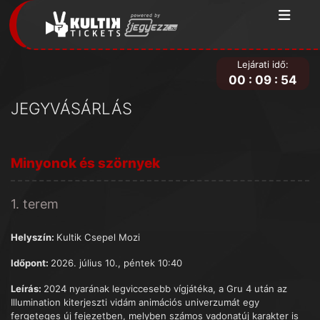
Lejárati idő:
00
:
09
:
54
JEGYVÁSÁRLÁS
Minyonok és szörnyek
1. terem
Helyszín:
Kultik Csepel Mozi
Időpont:
2026. július 10., péntek 10:40
Leírás:
2024 nyarának legviccesebb vígjátéka, a Gru 4 után az
Illumination kiterjeszti vidám animációs univerzumát egy
fergeteges új fejezetben, melyben számos vadonatúj karakter is