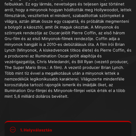
felbukkan. Ez egy lármás, nevetséges és teljesen igaz történet
arról, hogy a minyonok hogyan hódították meg Hollywoodot, lettek
filmsztárok, veszítettek el mindent, szabadítottak szörnyeket a
világra, aztán álltak össze egy csapattá, és próbálták megmenteni
a bolygót a káosztól, amit ők maguk okoztak. A Minyonok és
szörnyek rendezője az Oscar-jelölt Pierre Coffin, az első három
Gru-film és az első Minyonok-filmek rendezője. Coffin adja a
minyonok hangját is a 2010-es debütálásuk óta. A film írói Brian
Lynch (Minyonok, A kiskedvencek titkos élete) és Pierre Coffin, és
a producerei az Illumination Oscar-jelölt alapítója és
vezérigazgatója, Chris Meledandri, és Bill Ryan (vezető producer,
The Super Mario Bros.: A film). A vezető producer Brian Lynch.
Több mint tíz évvel a megalkotásuk után a minyonok lettek a
nemzedékük legikonikusabb karakterei. Világszerte mindenféle
korosztályba tartozó rajongók ismerik és imádják őket, az
Illumination Gru-filmjei és Minyonok-filmjei velük érték el a több
mint 5,6 milliárd dolláros bevételt.
1. Helyválasztás