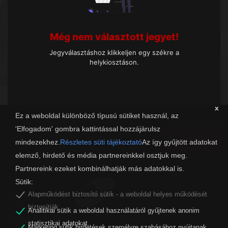
Még nem választott jegyet!
Jegyválasztáshoz klikkeljen egy székre a
helykiosztáson.
x
Ez a weboldal különböző típusú sütiket használ, az
'Elfogadom' gombra kattintással hozzájárulsz
Tovább
mindezekhez.
Részletes süti tájékoztató
Az így gyűjtött adatokat
elemző, hirdető és média partnereinkkel osztjuk meg.
Partnereink ezeket kombinálhatják más adatokkal is.
Sütik:
Alapműködést biztosító sütik - a weboldal helyes működését
biztosítják.
Analitikai sütik a weboldal használatáról gyűjtenek anonim
organw@zalaszam.hu
Facebook
statisztikai adatokat.
Marketing sütik hirdetések személyre szabásához nyújtanak