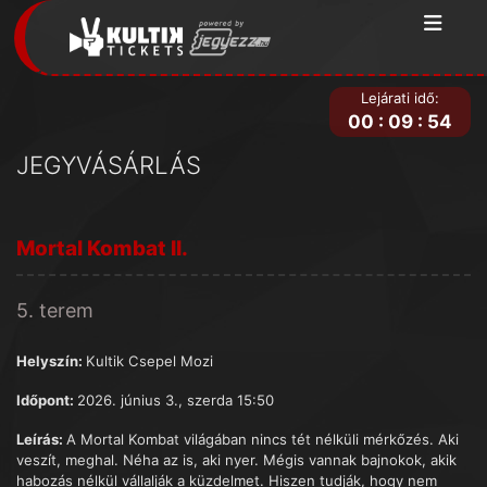
Lejárati idő:
00
:
09
:
54
JEGYVÁSÁRLÁS
Mortal Kombat II.
5. terem
Helyszín:
Kultik Csepel Mozi
Időpont:
2026. június 3., szerda 15:50
Leírás:
A Mortal Kombat világában nincs tét nélküli mérkőzés. Aki
veszít, meghal. Néha az is, aki nyer. Mégis vannak bajnokok, akik
habozás nélkül vállalják a küzdelmet. Hiszen tudják, hogy nem