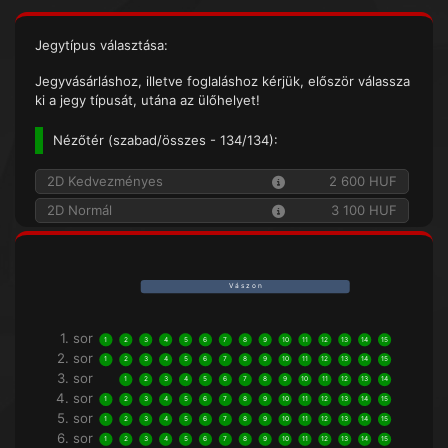
Jegytípus választása:
Jegyvásárláshoz, illetve foglaláshoz kérjük, először válassza
ki a jegy típusát, utána az ülőhelyet!
Nézőtér (
szabad/összes
- 134/134):
2D Kedvezményes
2 600 HUF
2D Normál
3 100 HUF
V á s z o n
1. sor
1
2
3
4
5
6
7
8
9
10
11
12
13
14
15
2. sor
1
2
3
4
5
6
7
8
9
10
11
12
13
14
15
3. sor
1
2
3
4
5
6
7
8
9
10
11
12
13
14
4. sor
1
2
3
4
5
6
7
8
9
10
11
12
13
14
15
5. sor
1
2
3
4
5
6
7
8
9
10
11
12
13
14
15
6. sor
1
2
3
4
5
6
7
8
9
10
11
12
13
14
15