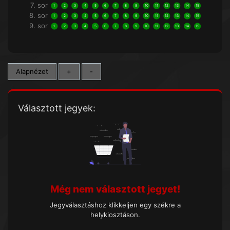
7. sor
1
2
3
4
5
6
7
8
9
10
11
12
13
14
15
8. sor
1
2
3
4
5
6
7
8
9
10
11
12
13
14
15
9. sor
1
2
3
4
5
6
7
8
9
10
11
12
13
14
15
Alapnézet
+
-
Választott jegyek:
Még nem választott jegyet!
Jegyválasztáshoz klikkeljen egy székre a
helykiosztáson.