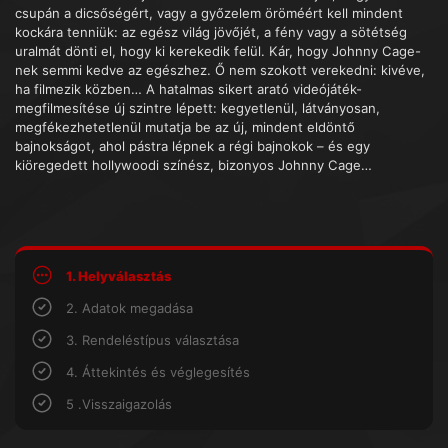
csupán a dicsőségért, vagy a győzelem öröméért kell mindent
kockára tenniük: az egész világ jövőjét, a fény vagy a sötétség
uralmát dönti el, hogy ki kerekedik felül. Kár, hogy Johnny Cage-
nek semmi kedve az egészhez. Ő nem szokott verekedni: kivéve,
ha filmezik közben… A hatalmas sikert arató videójáték-
megfilmesítése új szintre lépett: kegyetlenül, látványosan,
megfékezhetetlenül mutatja be az új, mindent eldöntő
bajnokságot, ahol pástra lépnek a régi bajnokok – és egy
kiöregedett hollywoodi színész, bizonyos Johnny Cage…
1. Helyválasztás
2. Adatok megadása
3. Rendeléstípus választása
4. Áttekintés és véglegesítés
5 .Visszaigazolás