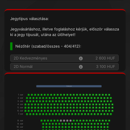
Jegytípus választása:
Jegyvásárláshoz, illetve foglaláshoz kérjük, először válassza
ki a jegy típusát, utána az ülőhelyet!
Nézőtér (
szabad/összes
- 404/412):
2D Kedvezményes
2 600 HUF
2D Normál
3 100 HUF
V á s z o n
1. sor
1
2
3
4
5
6
7
8
9
10
11
12
13
14
15
16
17
18
19
20
21
22
23
24
25
26
2. sor
1
2
3
4
5
6
7
8
9
10
11
12
13
14
15
16
17
18
19
20
21
22
23
24
25
26
27
3. sor
1
2
3
4
5
6
7
8
9
10
11
12
13
14
15
16
17
18
19
20
21
22
23
24
25
26
27
4. sor
1
2
3
4
5
6
7
8
9
10
11
12
13
14
15
16
17
18
19
20
21
22
23
24
25
26
27
28
5. sor
1
2
3
4
5
6
7
8
9
10
11
12
13
14
15
16
17
18
19
20
21
22
23
24
25
26
27
28
6. sor
1
2
3
4
5
6
7
8
9
10
11
12
13
14
15
16
17
18
19
20
21
22
23
24
25
26
27
28
7. sor
1
2
3
4
5
6
7
8
9
10
11
12
13
14
15
16
17
18
19
20
21
22
23
24
25
26
27
8. sor
1
2
3
4
5
6
7
8
9
10
11
12
13
14
15
16
17
18
19
20
21
22
9. sor
1
2
3
4
5
6
7
8
9
10
11
12
13
14
15
16
17
18
19
20
21
10. sor
1
2
3
4
5
6
7
8
9
10
11
12
13
14
15
16
17
18
19
20
21