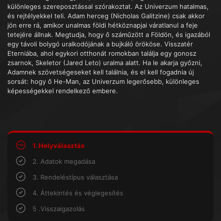
különleges szereposztással szórakoztat. Az Univerzum hatalmas,
és rejtélyekkel teli. Adam herceg (Nicholas Galitzine) csak akkor
jön erre rá, amikor unalmas földi hétköznapjai váratlanul a feje
tetejére állnak. Megtudja, hogy ő száműzött a Földön, és igazából
egy távoli bolygó uralkodójának a bujkáló örököse. Visszatér
Eterniába, ahol egykori otthonát romokban találja egy gonosz
zsarnok, Skeletor (Jared Leto) uralma alatt. Ha le akarja győzni,
Adamnek szövetségeseket kell találnia, és el kell fogadnia új
sorsát: hogy ő He-Man, az Univerzum legerősebb, különleges
képességekkel rendelkező embere.
1. Helyválasztás
2. Adatok megadása
3. Rendeléstípus választása
4. Áttekintés és véglegesítés
5 .Visszaigazolás