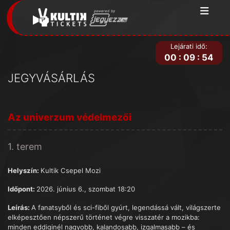
Lejárati idő:
00
:
09
:
54
JEGYVÁSÁRLÁS
Az univerzum védelmezői
1. terem
Helyszín:
Kultik Csepel Mozi
Időpont:
2026. június 6., szombat 18:20
Leírás:
A fanatsyből és sci-fiből gyúrt, legendássá vált, világszerte
elképesztően népszerű történet végre visszatér a mozikba:
minden eddiginél nagyobb, kalandosabb, izgalmasabb – és