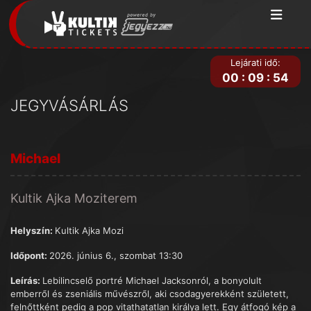
Lejárati idő:
00
:
09
:
54
JEGYVÁSÁRLÁS
Michael
Kultik Ajka Moziterem
Helyszín:
Kultik Ajka Mozi
Időpont:
2026. június 6., szombat 13:30
Leírás:
Lebilincselő portré Michael Jacksonról, a bonyolult
emberről és zseniális művészről, aki csodagyerekként született,
felnőttként pedig a pop vitathatatlan királya lett. Egy átfogó kép a