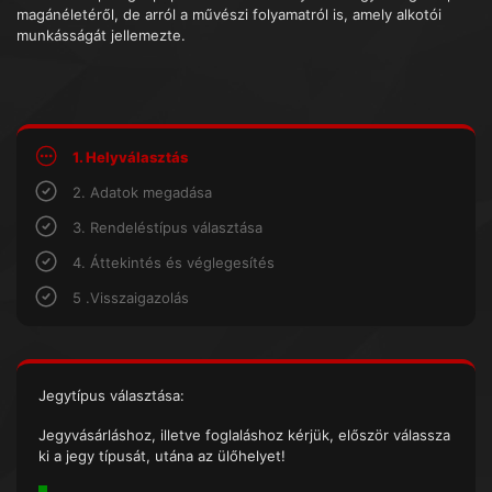
magánéletéről, de arról a művészi folyamatról is, amely alkotói
munkásságát jellemezte.
1. Helyválasztás
2. Adatok megadása
3. Rendeléstípus választása
4. Áttekintés és véglegesítés
5 .Visszaigazolás
Jegytípus választása:
Jegyvásárláshoz, illetve foglaláshoz kérjük, először válassza
ki a jegy típusát, utána az ülőhelyet!