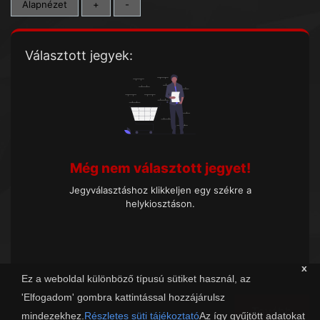
Alapnézet
+
-
Választott jegyek:
Még nem választott jegyet!
Jegyválasztáshoz klikkeljen egy székre a
helykiosztáson.
x
Ez a weboldal különböző típusú sütiket használ, az
'Elfogadom' gombra kattintással hozzájárulsz
Tovább
mindezekhez.
Részletes süti tájékoztató
Az így gyűjtött adatokat