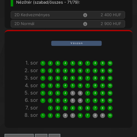
Nézőtér (
szabad/összes
- 71/79):
2D Kedvezményes
2 400 HUF
2D Normál
2 900 HUF
V á s z o n
1. sor
1
2
3
4
5
6
7
8
9
10
2. sor
1
2
3
4
5
6
7
8
9
10
3. sor
1
2
3
4
5
6
7
8
9
10
4. sor
1
2
3
4
5
6
7
8
9
10
5. sor
1
2
3
4
5
6
7
8
9
10
6. sor
1
2
3
4
5
6
7
8
9
10
7. sor
1
2
3
4
5
6
7
8
9
8. sor
1
2
3
4
5
6
7
8
9
10