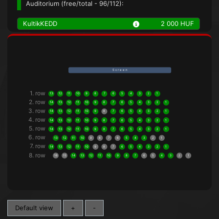
Auditorium (
free/total
- 96/112):
KultikKEDD
2 000 HUF
S c r e e n
1. row
13
12
11
10
9
8
7
6
5
4
3
2
1
2. row
14
13
12
11
10
9
8
7
6
5
4
3
2
1
3. row
14
13
12
11
10
9
8
7
6
5
4
3
2
1
4. row
14
13
12
11
10
9
8
7
6
5
4
3
2
1
5. row
14
13
12
11
10
9
8
7
6
5
4
3
2
1
6. row
13
12
11
10
9
8
7
6
5
4
3
2
1
7. row
14
13
12
11
10
9
8
7
6
5
4
3
2
1
8. row
16
15
14
13
12
11
10
9
8
7
6
5
4
3
2
1
Default view
+
-