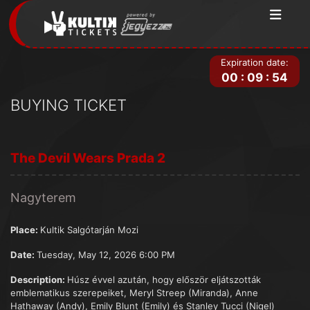
Expiration date:
00
:
09
:
54
BUYING TICKET
The Devil Wears Prada 2
Nagyterem
Place:
Kultik Salgótarján Mozi
Date:
Tuesday, May 12, 2026 6:00 PM
Description:
Húsz évvel azután, hogy először eljátszották
emblematikus szerepeiket, Meryl Streep (Miranda), Anne
Hathaway (Andy), Emily Blunt (Emily) és Stanley Tucci (Nigel)