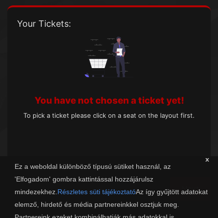
Your Tickets:
You have not chosen a ticket yet!
To pick a ticket please click on a seat on the layout first.
x
Ez a weboldal különböző típusú sütiket használ, az
'Elfogadom' gombra kattintással hozzájárulsz
Next
mindezekhez.
Részletes süti tájékoztató
Az így gyűjtött adatokat
elemző, hirdető és média partnereinkkel osztjuk meg.
Partnereink ezeket kombinálhatják más adatokkal is.