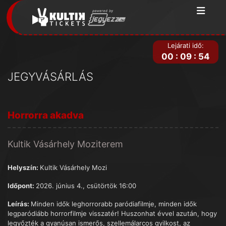
Lejárati idő:
00
:
09
:
54
JEGYVÁSÁRLÁS
Horrorra akadva
Kultik Vásárhely Moziterem
Helyszín:
Kultik Vásárhely Mozi
Időpont:
2026. június 4., csütörtök 16:00
Leírás:
Minden idők leghorrorabb paródiafilmje, minden idők
legparódiább horrorfilmje visszatér! Huszonhat évvel azután, hogy
legyőzték a gyanúsan ismerős, szellemálarcos gyilkost, az