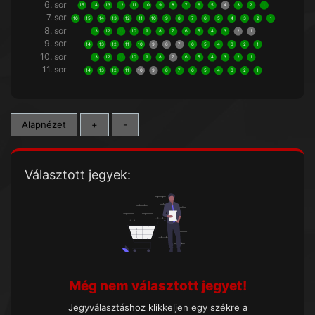
6. sor
15
14
13
12
11
10
9
8
7
6
5
4
3
2
1
7. sor
16
15
14
13
12
11
10
9
8
7
6
5
4
3
2
1
8. sor
13
12
11
10
9
8
7
6
5
4
3
2
1
9. sor
14
13
12
11
10
9
8
7
6
5
4
3
2
1
10. sor
13
12
11
10
9
8
7
6
5
4
3
2
1
11. sor
14
13
12
11
10
9
8
7
6
5
4
3
2
1
Alapnézet
+
-
Választott jegyek:
Még nem választott jegyet!
Jegyválasztáshoz klikkeljen egy székre a