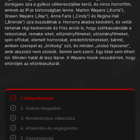
ősnégyes újra a gyilkos célkeresztjébe kerül, és nincs horrorfilm,
aminek az IP-je biztonságban lenne. Marlon Wayans („Kurta”),
Shawn Wayans („Ray”), Anna Faris („Cindy”) és Regina Hall
(„Brenda”) újra összeállnak a Horrorra akadva kedvéért, és velük
tartanak régi kedvencek és friss arcok is, hogy szétkaszabolják a
rebootokat, remake-eket, előzményfilmeket, utózmányfilmeket,
spin-offokat, elemelt horrorokat, eredettörténeteket, bármit,
amiben szerepel az „örökség” szó, és minden „utolsó fejezetet”,
amik abszolút nem utolsók. Semmi sem szent. Egy klisé sem élheti
túl. Minden határ át lesz lépve. A Wayans-tesók visszatértek, hogy
eltöröljék az eltörléskultúrát.
1. Helyválasztás
2. Adatok megadása
3. Rendeléstípus választása
4. Áttekintés és véglegesítés
5 .Visszaigazolás