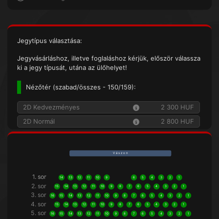
Jegytípus választása:
Jegyvásárláshoz, illetve foglaláshoz kérjük, először válassza
ki a jegy típusát, utána az ülőhelyet!
Nézőtér (
szabad/összes
- 150/159):
2D Kedvezményes
2 300 HUF
2D Normál
2 800 HUF
V á s z o n
1. sor
1. sor
14
13
12
11
10
9
6
5
4
3
2
1
2. sor
15
14
13
12
11
10
9
8
7
6
5
4
3
2
1
3. sor
16
15
14
13
12
11
10
9
8
7
6
5
4
3
2
1
4. sor
15
14
13
12
11
10
9
8
7
6
5
4
3
2
1
5. sor
16
15
14
13
12
11
10
9
8
7
6
5
4
3
2
1