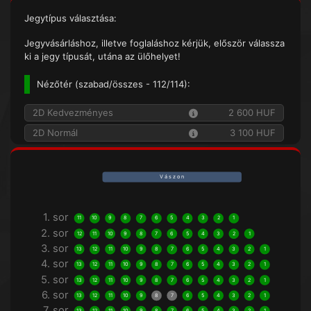
Jegytípus választása:
Jegyvásárláshoz, illetve foglaláshoz kérjük, először válassza
ki a jegy típusát, utána az ülőhelyet!
Nézőtér (
szabad/összes
- 112/114):
2D Kedvezményes
2 600 HUF
2D Normál
3 100 HUF
V á s z o n
1. sor
11
10
9
8
7
6
5
4
3
2
1
2. sor
12
11
10
9
8
7
6
5
4
3
2
1
3. sor
13
12
11
10
9
8
7
6
5
4
3
2
1
4. sor
13
12
11
10
9
8
7
6
5
4
3
2
1
5. sor
13
12
11
10
9
8
7
6
5
4
3
2
1
6. sor
13
12
11
10
9
8
7
6
5
4
3
2
1
7. sor
13
12
11
10
9
8
7
6
5
4
3
2
1