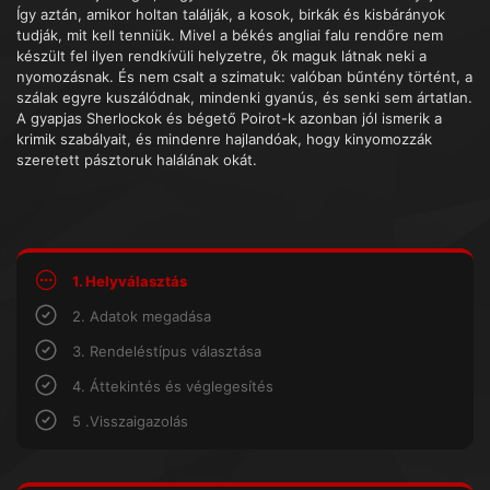
Így aztán, amikor holtan találják, a kosok, birkák és kisbárányok
tudják, mit kell tenniük. Mivel a békés angliai falu rendőre nem
készült fel ilyen rendkívüli helyzetre, ők maguk látnak neki a
nyomozásnak. És nem csalt a szimatuk: valóban bűntény történt, a
szálak egyre kuszálódnak, mindenki gyanús, és senki sem ártatlan.
A gyapjas Sherlockok és bégető Poirot-k azonban jól ismerik a
krimik szabályait, és mindenre hajlandóak, hogy kinyomozzák
szeretett pásztoruk halálának okát.
1. Helyválasztás
2. Adatok megadása
3. Rendeléstípus választása
4. Áttekintés és véglegesítés
5 .Visszaigazolás