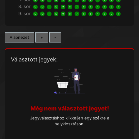
8. sor
13
12
11
10
9
8
7
6
5
4
3
2
1
9. sor
13
12
11
10
9
8
7
6
5
4
3
2
1
Alapnézet
+
-
Választott jegyek:
Még nem választott jegyet!
Jegyválasztáshoz klikkeljen egy székre a
helykiosztáson.