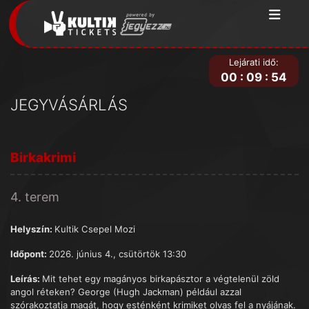
Lejárati idő:
00
:
09
:
54
JEGYVÁSÁRLÁS
Birkakrimi
4. terem
Helyszín:
Kultik Csepel Mozi
Időpont:
2026. június 4., csütörtök 13:30
Leírás:
Mit tehet egy magányos birkapásztor a végtelenül zöld
angol réteken? George (Hugh Jackman) például azzal
szórakoztatja magát, hogy esténként krimiket olvas fel a nyájának.