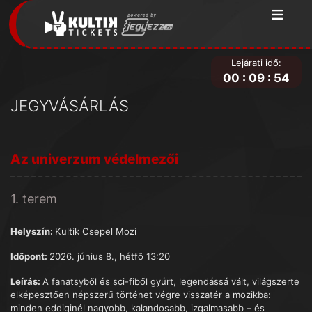
Lejárati idő:
00
:
09
:
54
JEGYVÁSÁRLÁS
Az univerzum védelmezői
1. terem
Helyszín:
Kultik Csepel Mozi
Időpont:
2026. június 8., hétfő 13:20
Leírás:
A fanatsyből és sci-fiből gyúrt, legendássá vált, világszerte
elképesztően népszerű történet végre visszatér a mozikba:
minden eddiginél nagyobb, kalandosabb, izgalmasabb – és