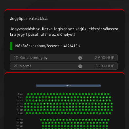
Jegytípus választása:
Jegyvásárláshoz, illetve foglaláshoz kérjük, először válassza
ki a jegy típusát, utána az ülőhelyet!
Nézőtér (
szabad/összes
- 412/412):
2D Kedvezményes
2 600 HUF
2D Normál
3 100 HUF
V á s z o n
1. sor
1
2
3
4
5
6
7
8
9
10
11
12
13
14
15
16
17
18
19
20
21
22
23
24
25
26
2. sor
1
2
3
4
5
6
7
8
9
10
11
12
13
14
15
16
17
18
19
20
21
22
23
24
25
26
27
3. sor
1
2
3
4
5
6
7
8
9
10
11
12
13
14
15
16
17
18
19
20
21
22
23
24
25
26
27
4. sor
1
2
3
4
5
6
7
8
9
10
11
12
13
14
15
16
17
18
19
20
21
22
23
24
25
26
27
28
5. sor
1
2
3
4
5
6
7
8
9
10
11
12
13
14
15
16
17
18
19
20
21
22
23
24
25
26
27
28
6. sor
1
2
3
4
5
6
7
8
9
10
11
12
13
14
15
16
17
18
19
20
21
22
23
24
25
26
27
28
7. sor
1
2
3
4
5
6
7
8
9
10
11
12
13
14
15
16
17
18
19
20
21
22
23
24
25
26
27
8. sor
1
2
3
4
5
6
7
8
9
10
11
12
13
14
15
16
17
18
19
20
21
22
9. sor
1
2
3
4
5
6
7
8
9
10
11
12
13
14
15
16
17
18
19
20
21
10. sor
1
2
3
4
5
6
7
8
9
10
11
12
13
14
15
16
17
18
19
20
21