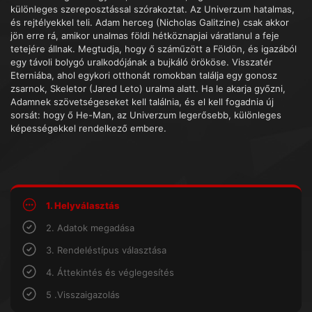
különleges szereposztással szórakoztat. Az Univerzum hatalmas,
és rejtélyekkel teli. Adam herceg (Nicholas Galitzine) csak akkor
jön erre rá, amikor unalmas földi hétköznapjai váratlanul a feje
tetejére állnak. Megtudja, hogy ő száműzött a Földön, és igazából
egy távoli bolygó uralkodójának a bujkáló örököse. Visszatér
Eterniába, ahol egykori otthonát romokban találja egy gonosz
zsarnok, Skeletor (Jared Leto) uralma alatt. Ha le akarja győzni,
Adamnek szövetségeseket kell találnia, és el kell fogadnia új
sorsát: hogy ő He-Man, az Univerzum legerősebb, különleges
képességekkel rendelkező embere.
1. Helyválasztás
2. Adatok megadása
3. Rendeléstípus választása
4. Áttekintés és véglegesítés
5 .Visszaigazolás