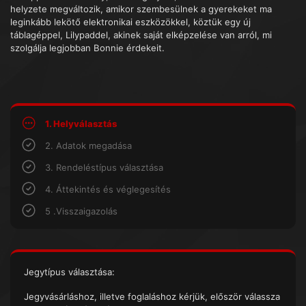
helyzete megváltozik, amikor szembesülnek a gyerekeket ma
leginkább lekötő elektronikai eszközökkel, köztük egy új
táblagéppel, Lilypaddel, akinek saját elképzelése van arról, mi
szolgálja legjobban Bonnie érdekeit.
1. Helyválasztás
2. Adatok megadása
3. Rendeléstípus választása
4. Áttekintés és véglegesítés
5 .Visszaigazolás
Jegytípus választása:
Jegyvásárláshoz, illetve foglaláshoz kérjük, először válassza