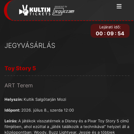
Lejárati idő:
00
:
09
:
54
JEGYVÁSÁRLÁS
Toy Story 5
ART Terem
Helyszín:
Kultik Salgótarján Mozi
Időpont:
2026. július 8., szerda 12:00
Leírás:
A játékok visszatérnek a Disney és a Pixar Toy Story 5 című
filmjében, ahol ezúttal a „játék találkozik a technikával” helyzet áll a
középpontban: Woody, Buzz Lightyear, Jessie és a többiek