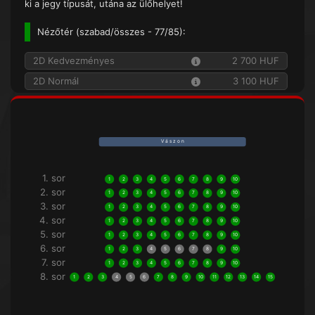
ki a jegy típusát, utána az ülőhelyet!
Nézőtér (
szabad/összes
- 77/85):
2D Kedvezményes
2 700 HUF
2D Normál
3 100 HUF
V á s z o n
1. sor
1
2
3
4
5
6
7
8
9
10
2. sor
1
2
3
4
5
6
7
8
9
10
3. sor
1
2
3
4
5
6
7
8
9
10
4. sor
1
2
3
4
5
6
7
8
9
10
5. sor
1
2
3
4
5
6
7
8
9
10
6. sor
1
2
3
4
5
6
7
8
9
10
7. sor
1
2
3
4
5
6
7
8
9
10
8. sor
1
2
3
4
5
6
7
8
9
10
11
12
13
14
15