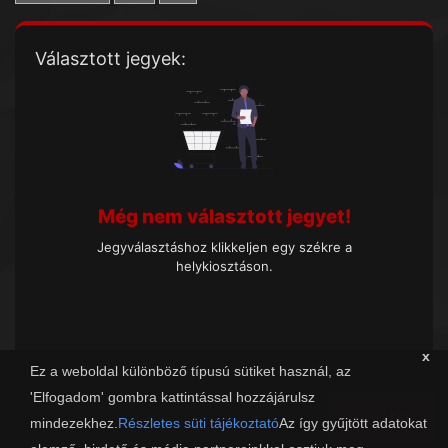
Választott jegyek:
Még nem választott jegyet!
Jegyválasztáshoz klikkeljen egy székre a
helykiosztáson.
x
Ez a weboldal különböző típusú sütiket használ, az
'Elfogadom' gombra kattintással hozzájárulsz
Tovább
mindezekhez.
Részletes süti tájékoztató
Az így gyűjtött adatokat