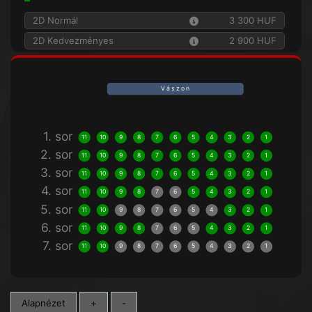
2D Normál
3 300 HUF
2D Kedvezményes
2 900 HUF
V á s z o n
1. sor
11
10
9
8
7
6
5
4
3
2
1
2. sor
11
10
9
8
7
6
5
4
3
2
1
3. sor
11
10
9
8
7
6
5
4
3
2
1
4. sor
11
10
9
8
7
6
5
4
3
2
1
5. sor
11
10
9
8
7
6
5
4
3
2
1
6. sor
11
10
9
8
7
6
5
4
3
2
1
7. sor
11
10
9
8
7
6
5
4
3
2
1
Alapnézet
+
-