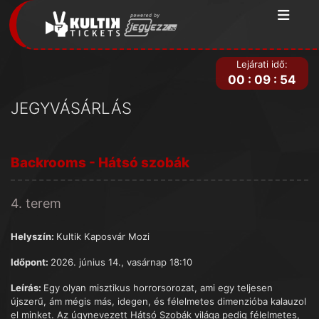
Lejárati idő:
00
:
09
:
54
JEGYVÁSÁRLÁS
Backrooms - Hátsó szobák
4. terem
Helyszín:
Kultik Kaposvár Mozi
Időpont:
2026. június 14., vasárnap 18:10
Leírás:
Egy olyan misztikus horrorsorozat, ami egy teljesen
újszerű, ám mégis más, idegen, és félelmetes dimenzióba kalauzol
el minket. Az úgynevezett Hátsó Szobák világa pedig félelmetes,