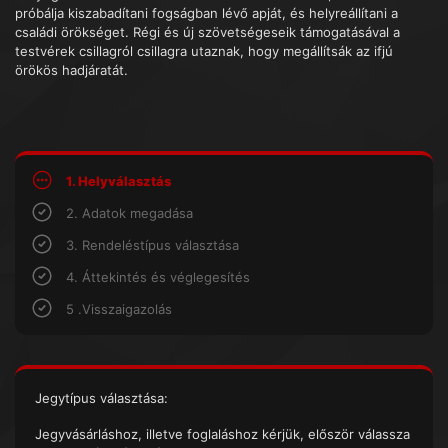
próbálja kiszabadítani fogságban lévő apját, és helyreállítani a
családi örökséget. Régi és új szövetségeseik támogatásával a
testvérek csillagról csillagra utaznak, hogy megállítsák az ifjú
örökös hadjáratát.
1. Helyválasztás
2. Adatok megadása
3. Rendeléstípus választása
4. Áttekintés és véglegesítés
5 .Visszaigazolás
Jegytípus választása:
Jegyvásárláshoz, illetve foglaláshoz kérjük, először válassza