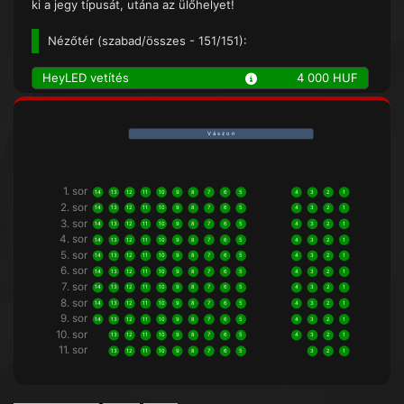
ki a jegy típusát, utána az ülőhelyet!
Nézőtér (
szabad/összes
- 151/151):
HeyLED vetítés
4 000 HUF
V á s z o n
1. sor
14
13
12
11
10
9
8
7
6
5
4
3
2
1
2. sor
14
13
12
11
10
9
8
7
6
5
4
3
2
1
3. sor
14
13
12
11
10
9
8
7
6
5
4
3
2
1
4. sor
14
13
12
11
10
9
8
7
6
5
4
3
2
1
5. sor
14
13
12
11
10
9
8
7
6
5
4
3
2
1
6. sor
14
13
12
11
10
9
8
7
6
5
4
3
2
1
7. sor
14
13
12
11
10
9
8
7
6
5
4
3
2
1
8. sor
14
13
12
11
10
9
8
7
6
5
4
3
2
1
9. sor
14
13
12
11
10
9
8
7
6
5
4
3
2
1
10. sor
13
12
11
10
9
8
7
6
5
4
3
2
1
11. sor
13
12
11
10
9
8
7
6
5
3
2
1