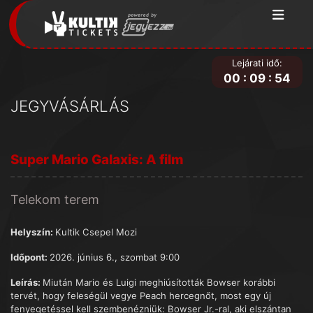
Lejárati idő:
00
:
09
:
54
JEGYVÁSÁRLÁS
Super Mario Galaxis: A film
Telekom terem
Helyszín:
Kultik Csepel Mozi
Időpont:
2026. június 6., szombat 9:00
Leírás:
Miután Mario és Luigi meghiúsították Bowser korábbi
tervét, hogy feleségül vegye Peach hercegnőt, most egy új
fenyegetéssel kell szembenézniük: Bowser Jr.-ral, aki elszántan