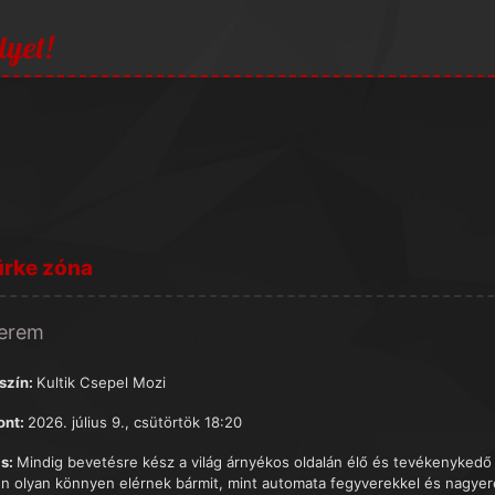
lyet!
ürke zóna
terem
szín:
Kultik Csepel Mozi
ont:
2026. július 9., csütörtök 18:20
s:
Mindig bevetésre kész a világ árnyékos oldalán élő és tevékenykedő e
n olyan könnyen elérnek bármit, mint automata fegyverekkel és nagyer