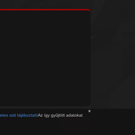
x
etes süti tájékoztató
Az így gyűjtött adatokat
Tovább