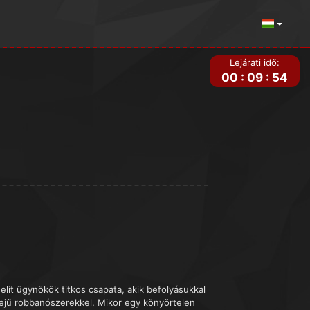
Lejárati idő:
00
:
09
:
54
lit ügynökök titkos csapata, akik befolyásukkal
ejű robbanószerekkel. Mikor egy könyörtelen