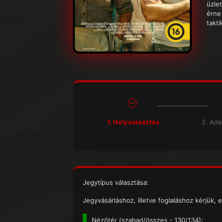
üzle
érne
takt
1. Helyválasztás
2. Ad
Jegytípus választása:
Jegyvásárláshoz, illetve foglaláshoz kérjük, e
Nézőtér (
szabad/összes
- 130/134):