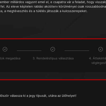
tember milliárdos vagyont emel el, e csapatra vár a feladat, hogy vissza
 fel. Az eleve képtelen rablási akcióterv körülményei csak rosszabbodnak
ika, a megtévesztés és a túlélés játsszák a kulcsszerepeket.
atok megadása
3. Rendeléstípus választása
4. Áttekint
véglegesí
lőször válassza ki a jegy típusát, utána az ülőhelyet!