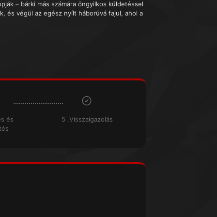
lopják – bárki más számára öngyilkos küldetéssel
, és végül az egész nyílt háborúvá fajul, ahol a
és és
5 .Visszaigazolás
tés