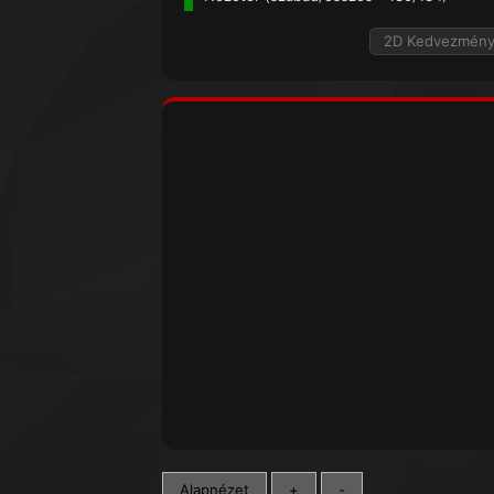
2D Kedvezmén
Alapnézet
+
-