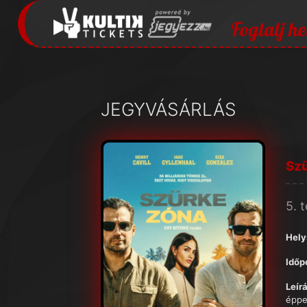
Foglalj he
JEGYVÁSÁRLÁS
Sz
5. 
Hely
Időp
Leírá
éppe