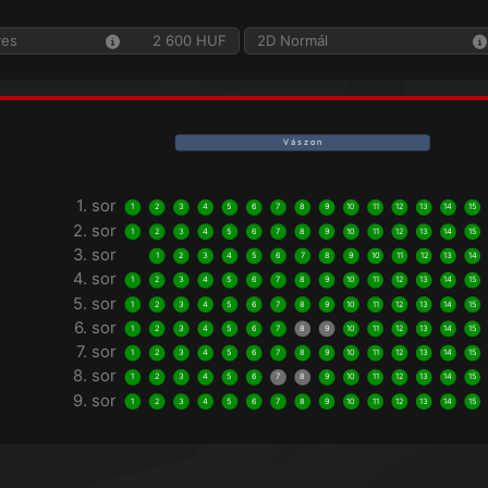
yes
2 600 HUF
2D Normál
V á s z o n
1. sor
1
2
3
4
5
6
7
8
9
10
11
12
13
14
15
2. sor
1
2
3
4
5
6
7
8
9
10
11
12
13
14
15
3. sor
1
2
3
4
5
6
7
8
9
10
11
12
13
14
4. sor
1
2
3
4
5
6
7
8
9
10
11
12
13
14
15
5. sor
1
2
3
4
5
6
7
8
9
10
11
12
13
14
15
6. sor
1
2
3
4
5
6
7
8
9
10
11
12
13
14
15
7. sor
1
2
3
4
5
6
7
8
9
10
11
12
13
14
15
8. sor
1
2
3
4
5
6
7
8
9
10
11
12
13
14
15
9. sor
1
2
3
4
5
6
7
8
9
10
11
12
13
14
15