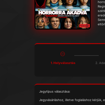
horr
Regi
szét
ered
Semm
eltör
1. Helyválasztás
2. Ad
Jegytípus választása:
Jegyvásárláshoz, illetve foglaláshoz kérjük, e