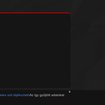
x
etes süti tájékoztató
Az így gyűjtött adatokat
Tovább