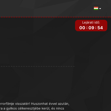
Lejárati idő:
00
:
09
:
54
rorfilmje visszatér! Huszonhat évvel azután,
a a gyilkos célkeresztjébe kerül, és nincs