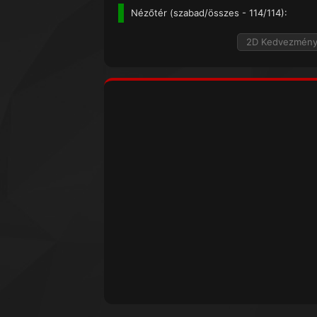
Nézőtér (
szabad/összes
- 114/114):
2D Kedvezmén