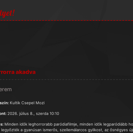
lyet!
rorra akadva
terem
szín:
Kultik Csepel Mozi
ont:
2026. július 8., szerda 10:10
s:
Minden idők leghorrorabb paródiafilmje, minden idők legparódiább hor
 legyőzték a gyanúsan ismerős, szellemálarcos gyilkost, az ősnégyes újr