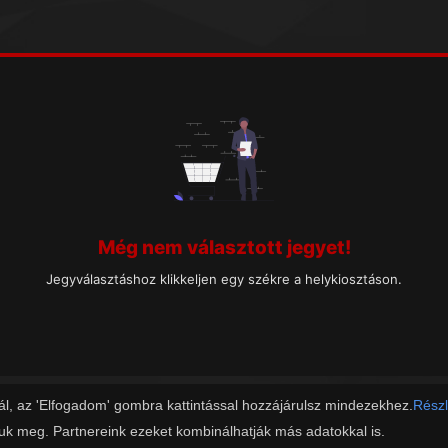
Még nem választott jegyet!
Jegyválasztáshoz klikkeljen egy székre a helykiosztáson.
ál, az 'Elfogadom' gombra kattintással hozzájárulsz mindezekhez.
Részl
juk meg. Partnereink ezeket kombinálhatják más adatokkal is.