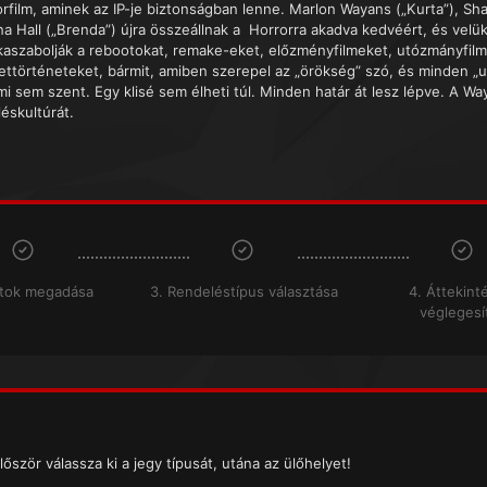
orfilm, aminek az IP-je biztonságban lenne. Marlon Wayans („Kurta”), Sh
na Hall („Brenda”) újra összeállnak a Horrorra akadva kedvéért, és velük
kaszabolják a rebootokat, remake-eket, előzményfilmeket, utózmányfilme
ettörténeteket, bármit, amiben szerepel az „örökség” szó, és minden „ut
i sem szent. Egy klisé sem élheti túl. Minden határ át lesz lépve. A Wa
léskultúrát.
atok megadása
3. Rendeléstípus választása
4. Áttekint
véglegesí
lőször válassza ki a jegy típusát, utána az ülőhelyet!