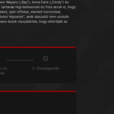
awn Wayans („Ray”), Anna Faris („Cindy”) és
 tartanak régi kedvencek és friss arcok is, hogy
ket, spin-offokat, elemelt horrorokat,
olsó fejezetet”, amik abszolút nem utolsók.
yans-tesók visszatértek, hogy eltöröljék az
és és
5 .Visszaigazolás
tés