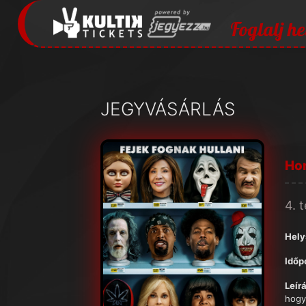
Foglalj he
JEGYVÁSÁRLÁS
Hor
4. 
Hely
Időp
Leírá
hogy