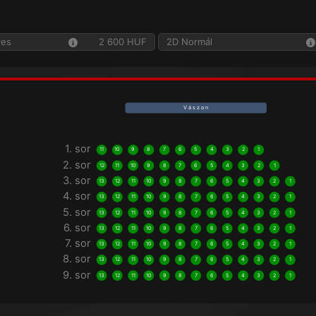
yes
2 600 HUF
2D Normál
V á s z o n
1. sor
11
10
9
8
7
6
5
4
3
2
1
2. sor
12
11
10
9
8
7
6
5
4
3
2
1
3. sor
13
12
11
10
9
8
7
6
5
4
3
2
1
4. sor
13
12
11
10
9
8
7
6
5
4
3
2
1
5. sor
13
12
11
10
9
8
7
6
5
4
3
2
1
6. sor
13
12
11
10
9
8
7
6
5
4
3
2
1
7. sor
13
12
11
10
9
8
7
6
5
4
3
2
1
8. sor
13
12
11
10
9
8
7
6
5
4
3
2
1
9. sor
13
12
11
10
9
8
7
6
5
4
3
2
1