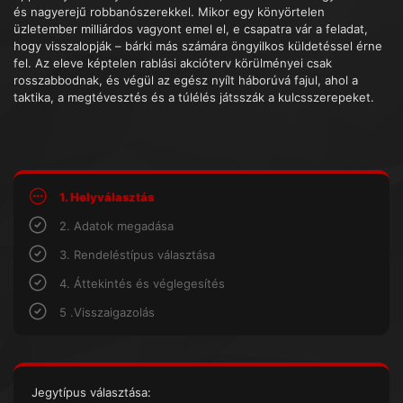
és nagyerejű robbanószerekkel. Mikor egy könyörtelen
üzletember milliárdos vagyont emel el, e csapatra vár a feladat,
hogy visszalopják – bárki más számára öngyilkos küldetéssel érne
fel. Az eleve képtelen rablási akcióterv körülményei csak
rosszabbodnak, és végül az egész nyílt háborúvá fajul, ahol a
taktika, a megtévesztés és a túlélés játsszák a kulcsszerepeket.
1. Helyválasztás
2. Adatok megadása
3. Rendeléstípus választása
4. Áttekintés és véglegesítés
5 .Visszaigazolás
Jegytípus választása: