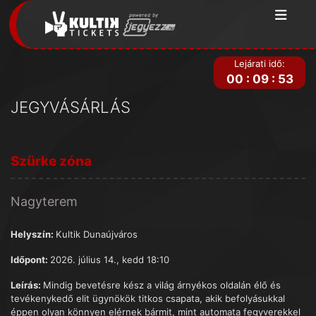
Lejárati idő:
00
:
09
:
53
JEGYVÁSÁRLÁS
Szürke zóna
Nagyterem
Helyszín:
Kultik Dunaújváros
Időpont:
2026. július 14., kedd 18:10
Leírás:
Mindig bevetésre kész a világ árnyékos oldalán élő és
tevékenykedő elit ügynökök titkos csapata, akik befolyásukkal
éppen olyan könnyen elérnek bármit, mint automata fegyverekkel