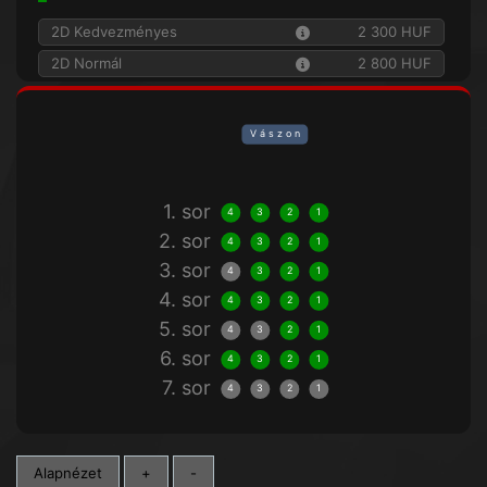
2D Kedvezményes
2 300 HUF
2D Normál
2 800 HUF
V á s z o n
1. sor
4
3
2
1
2. sor
4
3
2
1
3. sor
4
3
2
1
4. sor
4
3
2
1
5. sor
4
3
2
1
6. sor
4
3
2
1
7. sor
4
3
2
1
Alapnézet
+
-