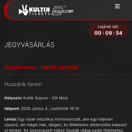
Lejárati idő:
00
:
09
:
54
JEGYVÁSÁRLÁS
Backrooms - Hátsó szobák
Huszárik terem
Helyszín:
Kultik Sopron - Elit Mozi
Időpont:
2026. június 4., csütörtök 18:10
Leírás:
Egy olyan misztikus horrorsorozat, ami egy teljesen
újszerű, ám mégis más, idegen, és félelmetes dimenzióba kalauzol
el minket. Az úgynevezett Hátsó Szobák világa pedig félelmetes,