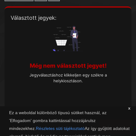
Választott jegyek:
Még nem választott jegyet!
Jegyválasztáshoz klikkeljen egy székre a
helykiosztáson.
x
Ez a weboldal különböző típusú sütiket használ, az
'Elfogadom' gombra kattintással hozzájárulsz
Tovább
mindezekhez.
Részletes süti tájékoztató
Az így gyűjtött adatokat