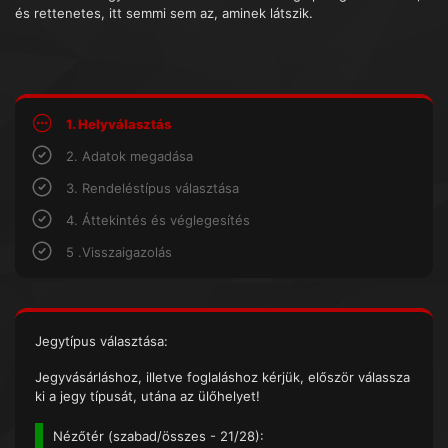
és rettenetes, itt semmi sem az, aminek látszik.
1. Helyválasztás
2. Adatok megadása
3. Rendeléstípus választása
4. Áttekintés és véglegesítés
5 .Visszaigazolás
Jegytípus választása:
Jegyvásárláshoz, illetve foglaláshoz kérjük, először válassza
ki a jegy típusát, utána az ülőhelyet!
Nézőtér (
szabad/összes
- 21/28):