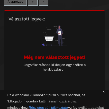
Alapnézet
+
-
Választott jegyek:
Még nem választott jegyet!
Jegyválasztáshoz klikkeljen egy székre a
helykiosztáson.
x
Ez a weboldal különböző típusú sütiket használ, az
'Elfogadom' gombra kattintással hozzájárulsz
Tovább
mindezekhez.
Részletes süti tájékoztató
Az így gyűjtött adatokat