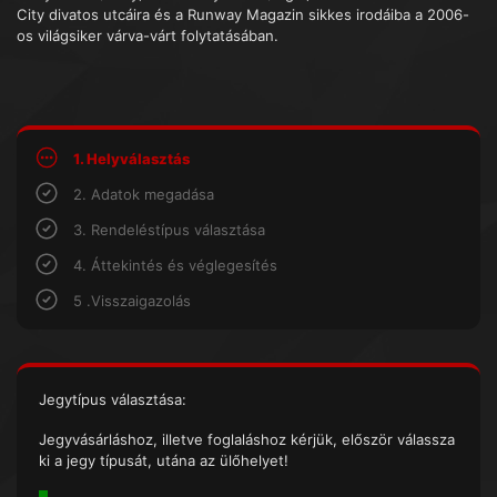
City divatos utcáira és a Runway Magazin sikkes irodáiba a 2006-
os világsiker várva-várt folytatásában.
1. Helyválasztás
2. Adatok megadása
3. Rendeléstípus választása
4. Áttekintés és véglegesítés
5 .Visszaigazolás
Jegytípus választása:
Jegyvásárláshoz, illetve foglaláshoz kérjük, először válassza
ki a jegy típusát, utána az ülőhelyet!