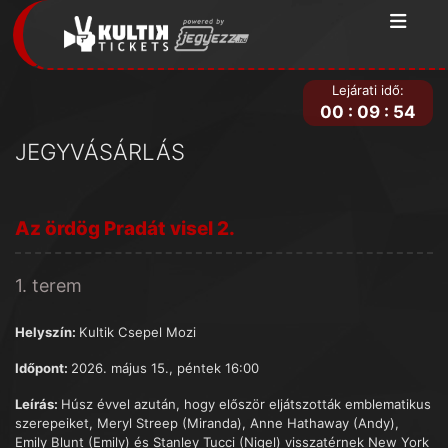
Lejárati idő:
00
:
09
:
54
JEGYVÁSÁRLÁS
Az ördög Pradát visel 2.
1. terem
Helyszín:
Kultik Csepel Mozi
Időpont:
2026. május 15., péntek 16:00
Leírás:
Húsz évvel azután, hogy először eljátszották emblematikus
szerepeiket, Meryl Streep (Miranda), Anne Hathaway (Andy),
Emily Blunt (Emily) és Stanley Tucci (Nigel) visszatérnek New York