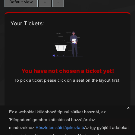
Default view
+
-
Your Tickets:
You have not chosen a ticket yet!
To pick a ticket please click on a seat on the layout first.
x
Ez a weboldal különböző típusú sütiket használ, az
'Elfogadom' gombra kattintással hozzájárulsz
Next
mindezekhez.
Részletes süti tájékoztató
Az így gyűjtött adatokat