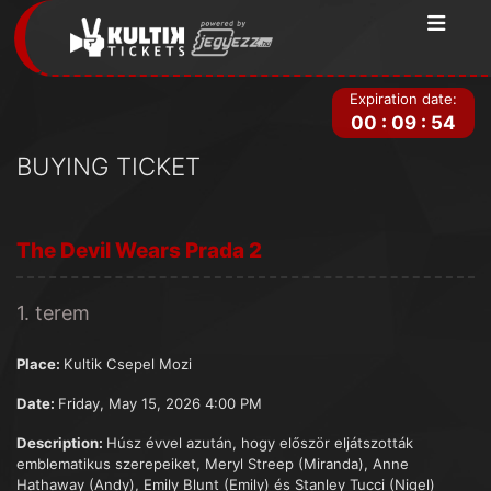
Expiration date:
00
:
09
:
54
BUYING TICKET
The Devil Wears Prada 2
1. terem
Place:
Kultik Csepel Mozi
Date:
Friday, May 15, 2026 4:00 PM
Description:
Húsz évvel azután, hogy először eljátszották
emblematikus szerepeiket, Meryl Streep (Miranda), Anne
Hathaway (Andy), Emily Blunt (Emily) és Stanley Tucci (Nigel)