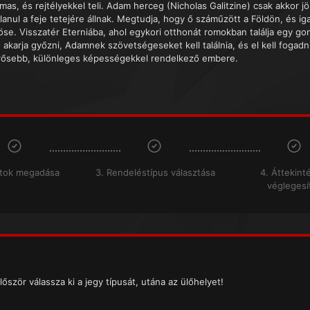
mas, és rejtélyekkel teli. Adam herceg (Nicholas Galitzine) csak akkor j
lanul a feje tetejére állnak. Megtudja, hogy ő száműzött a Földön, és ig
öse. Visszatér Eterniába, ahol egykori otthonát romokban találja egy gon
e akarja győzni, Adamnek szövetségeseket kell találnia, és el kell foga
rősebb, különleges képességekkel rendelkező embere.
atok megadása
3. Rendeléstípus választása
4. Áttekint
véglegesí
lőször válassza ki a jegy típusát, utána az ülőhelyet!