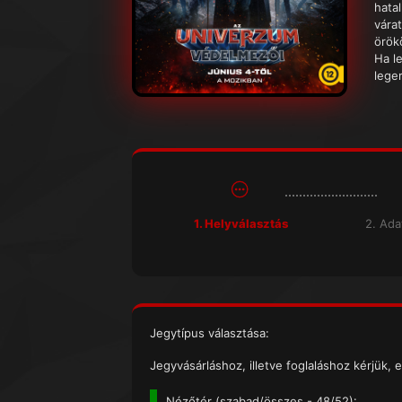
hatal
várat
örök
Ha l
lege
1. Helyválasztás
2. Ad
Jegytípus választása:
Jegyvásárláshoz, illetve foglaláshoz kérjük, e
Nézőtér (
szabad/összes
- 48/52):