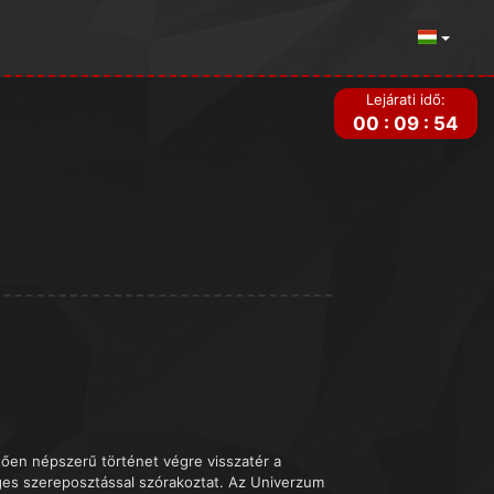
Lejárati idő:
00
:
09
:
53
ztően népszerű történet végre visszatér a
ges szereposztással szórakoztat. Az Univerzum