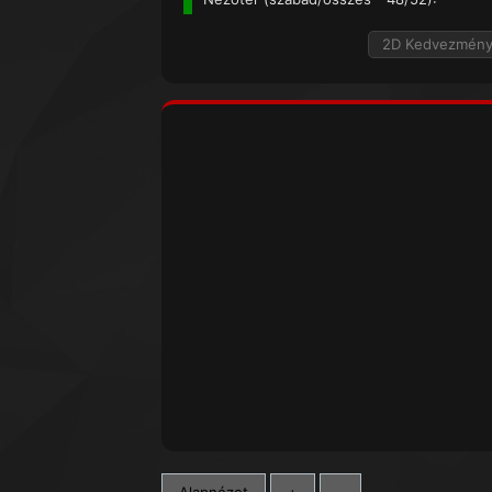
2D Kedvezmén
Alapnézet
+
-