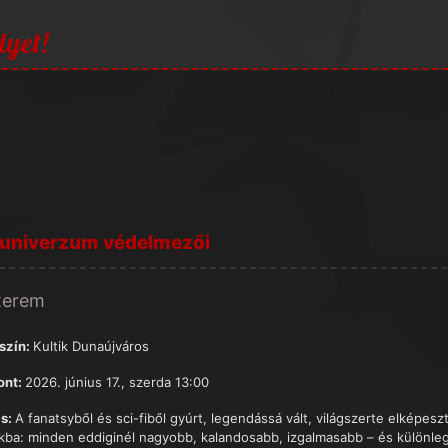
lyet!
 univerzum védelmezői
terem
szín:
Kultik Dunaújváros
ont:
2026. június 17., szerda 13:00
s:
A fanatsyből és sci-fiből gyúrt, legendássá vált, világszerte elképes
kba: minden eddiginél nagyobb, kalandosabb, izgalmasabb – és különle