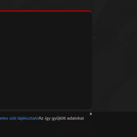
x
etes süti tájékoztató
Az így gyűjtött adatokat
Tovább