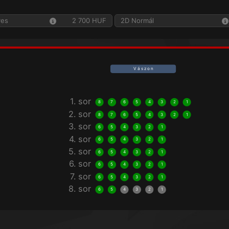
yes
2 700 HUF
2D Normál
V á s z o n
1. sor
8
7
6
5
4
3
2
1
2. sor
8
7
6
5
4
3
2
1
3. sor
6
5
4
3
2
1
4. sor
6
5
4
3
2
1
5. sor
6
5
4
3
2
1
6. sor
6
5
4
3
2
1
7. sor
6
5
4
3
2
1
8. sor
6
5
4
3
2
1