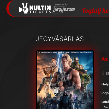
Foglalj he
JEGYVÁSÁRLÁS
Az
Kis
Hely
Időp
Leírá
mozi