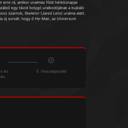
ön erre rá, amikor unalmas földi hétköznapjai
azából egy távoli bolygó uralkodójának a bujkáló
osz zsarnok, Skeletor (Jared Leto) uralma alatt.
dnia új sorsát: hogy ő He-Man, az Univerzum
és és
5 .Visszaigazolás
tés