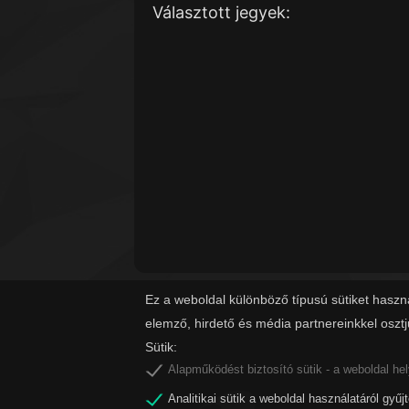
Választott jegyek:
Ez a weboldal különböző típusú sütiket haszn
elemző, hirdető és média partnereinkkel oszt
Sütik:
Alapműködést biztosító sütik - a weboldal he
Analitikai sütik a weboldal használatáról gyűj