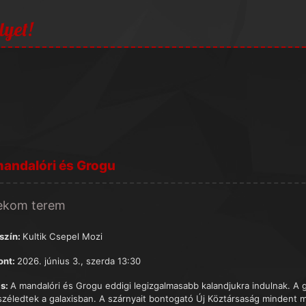
lyet!
andalóri és Grogu
ekom terem
szín:
Kultik Csepel Mozi
ont:
2026. június 3., szerda 13:30
s:
A mandalóri és Grogu eddigi legizgalmasabb kalandjukra indulnak. A 
széledtek a galaxisban. A szárnyait bontogató Új Köztársaság mindent 