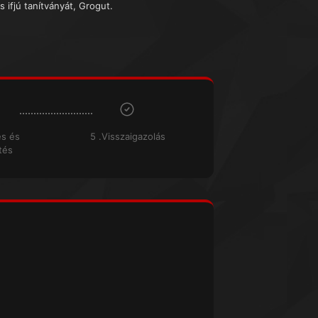
s ifjú tanítványát, Grogut.
és és
5 .Visszaigazolás
tés