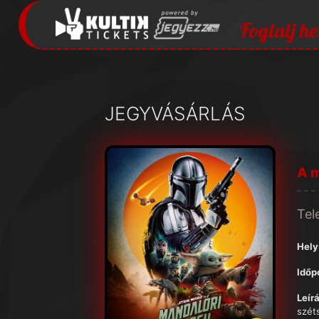
Foglalj he
JEGYVÁSÁRLÁS
A m
Tel
Hely
Időp
Leírá
szét