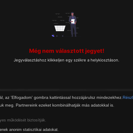
Még nem választott jegyet!
Jegyválasztáshoz klikkeljen egy székre a helykiosztáson.
ál, az 'Elfogadom' gombra kattintással hozzájárulsz mindezekhez.
Részl
juk meg. Partnereink ezeket kombinálhatják más adatokkal is.
lyes működését biztosítják.
tenek anonim statisztikai adatokat.
Copyright 2019 - © Zalaszám Informatika Kft.
Kapc