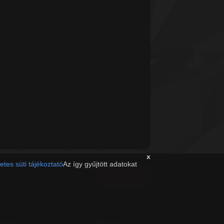
x
etes süti tájékoztató
Az így gyűjtött adatokat
Tovább
solat
Facebook