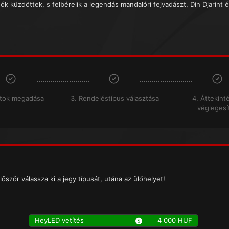
ók küzdöttek, s felbérelik a legendás mandalóri fejvadászt, Din Djarint é
atok megadása
3. Rendeléstípus választása
4. Áttekint
véglegesí
lőször válassza ki a jegy típusát, utána az ülőhelyet!
HeyLED vetítés
4 000 HUF