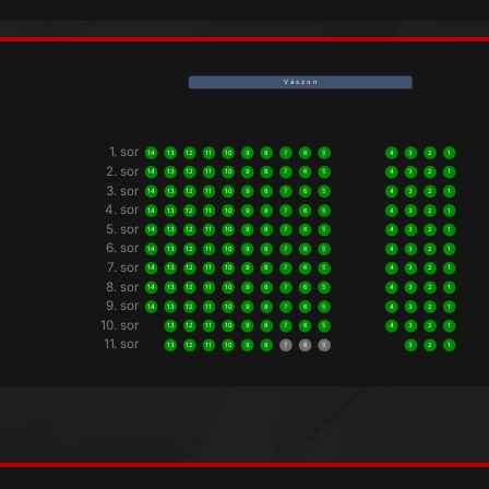
V á s z o n
1. sor
14
13
12
11
10
9
8
7
6
5
4
3
2
1
2. sor
14
13
12
11
10
9
8
7
6
5
4
3
2
1
3. sor
14
13
12
11
10
9
8
7
6
5
4
3
2
1
4. sor
14
13
12
11
10
9
8
7
6
5
4
3
2
1
5. sor
14
13
12
11
10
9
8
7
6
5
4
3
2
1
6. sor
14
13
12
11
10
9
8
7
6
5
4
3
2
1
7. sor
14
13
12
11
10
9
8
7
6
5
4
3
2
1
8. sor
14
13
12
11
10
9
8
7
6
5
4
3
2
1
9. sor
14
13
12
11
10
9
8
7
6
5
4
3
2
1
10. sor
13
12
11
10
9
8
7
6
5
4
3
2
1
11. sor
13
12
11
10
9
8
7
6
5
3
2
1