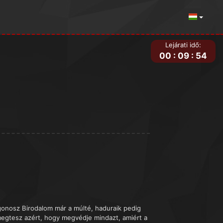
Lejárati idő:
00
:
09
:
54
gonosz Birodalom már a múlté, haduraik pedig
megtesz azért, hogy megvédje mindazt, amiért a