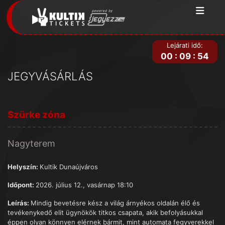
Lejárati idő:
00
:
09
:
54
JEGYVÁSÁRLÁS
Szürke zóna
Nagyterem
Helyszín:
Kultik Dunaújváros
Időpont:
2026. július 12., vasárnap 18:10
Leírás:
Mindig bevetésre kész a világ árnyékos oldalán élő és
tevékenykedő elit ügynökök titkos csapata, akik befolyásukkal
éppen olyan könnyen elérnek bármit, mint automata fegyverekkel