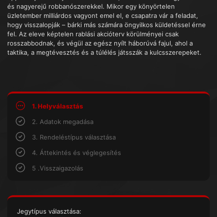
és nagyerejű robbanószerekkel. Mikor egy könyörtelen
üzletember milliárdos vagyont emel el, e csapatra vár a feladat,
hogy visszalopják – bárki más számára öngyilkos küldetéssel érne
fel. Az eleve képtelen rablási akcióterv körülményei csak
rosszabbodnak, és végül az egész nyílt háborúvá fajul, ahol a
taktika, a megtévesztés és a túlélés játsszák a kulcsszerepeket.
1. Helyválasztás
2. Adatok megadása
3. Rendeléstípus választása
4. Áttekintés és véglegesítés
5 .Visszaigazolás
Jegytípus választása: