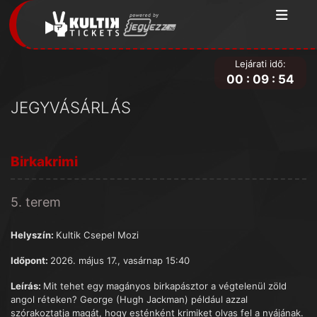
Lejárati idő:
00
:
09
:
54
JEGYVÁSÁRLÁS
Birkakrimi
5. terem
Helyszín:
Kultik Csepel Mozi
Időpont:
2026. május 17., vasárnap 15:40
Leírás:
Mit tehet egy magányos birkapásztor a végtelenül zöld
angol réteken? George (Hugh Jackman) például azzal
szórakoztatja magát, hogy esténként krimiket olvas fel a nyájának.