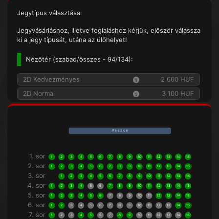
Jegytípus választása:
Jegyvásárláshoz, illetve foglaláshoz kérjük, először válassza
ki a jegy típusát, utána az ülőhelyet!
Nézőtér (
szabad/összes
- 94/134):
2D Kedvezményes
2 600 HUF
2D Normál
3 100 HUF
V á s z o n
1. sor
1
2
3
4
5
6
7
8
9
10
11
12
13
14
15
2. sor
1
2
3
4
5
6
7
8
9
10
11
12
13
14
15
3. sor
1
2
3
4
5
6
7
8
9
10
11
12
13
14
4. sor
1
2
3
4
5
6
7
8
9
10
11
12
13
14
15
5. sor
1
2
3
4
5
6
7
8
9
10
11
12
13
14
15
6. sor
1
2
3
4
5
6
7
8
9
10
11
12
13
14
15
7. sor
1
2
3
4
5
6
7
8
9
10
11
12
13
14
15