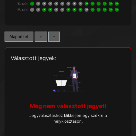
8. sor
1
2
3
4
5
6
7
8
9
10
11
12
13
14
15
9. sor
1
2
3
4
5
6
7
8
9
10
11
12
13
14
15
Alapnézet
+
-
Választott jegyek:
Még nem választott jegyet!
Jegyválasztáshoz klikkeljen egy székre a
helykiosztáson.