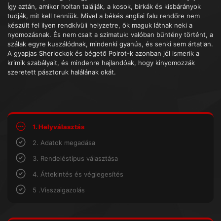
Így aztán, amikor holtan találják, a kosok, birkák és kisbárányok
tudják, mit kell tenniük. Mivel a békés angliai falu rendőre nem
készült fel ilyen rendkívüli helyzetre, ők maguk látnak neki a
nyomozásnak. És nem csalt a szimatuk: valóban bűntény történt, a
szálak egyre kuszálódnak, mindenki gyanús, és senki sem ártatlan.
A gyapjas Sherlockok és bégető Poirot-k azonban jól ismerik a
krimik szabályait, és mindenre hajlandóak, hogy kinyomozzák
szeretett pásztoruk halálának okát.
1. Helyválasztás
2. Adatok megadása
3. Rendeléstípus választása
4. Áttekintés és véglegesítés
5 .Visszaigazolás