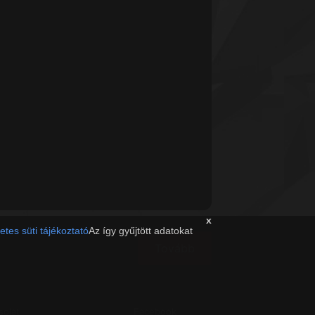
x
etes süti tájékoztató
Az így gyűjtött adatokat
Tovább
solat
Facebook