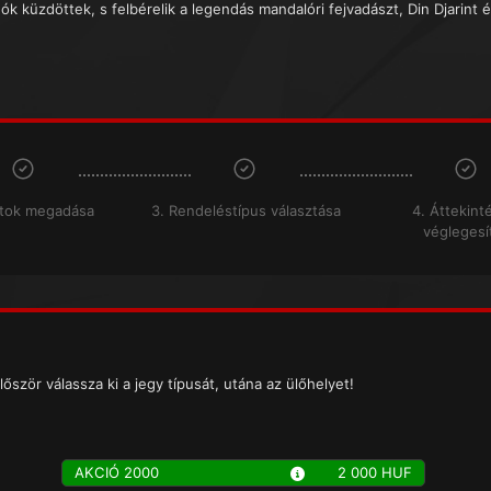
ók küzdöttek, s felbérelik a legendás mandalóri fejvadászt, Din Djarint é
atok megadása
3. Rendeléstípus választása
4. Áttekint
véglegesí
lőször válassza ki a jegy típusát, utána az ülőhelyet!
AKCIÓ 2000
2 000 HUF