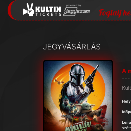
Foglalj he
JEGYVÁSÁRLÁS
A m
Kul
Hely
Időp
Leírá
szét