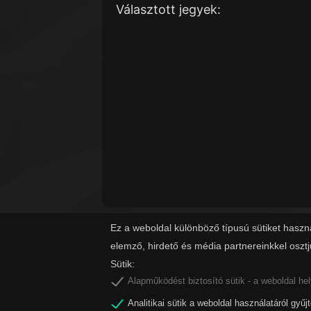
Választott jegyek:
Ez a weboldal különböző típusú sütiket haszn
elemző, hirdető és média partnereinkkel oszt
Sütik:
Alapműködést biztosító sütik - a weboldal he
Analitikai sütik a weboldal használatáról gyűj