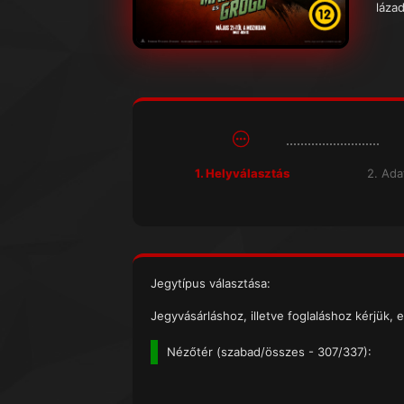
lázad
1. Helyválasztás
2. Ad
Jegytípus választása:
Jegyvásárláshoz, illetve foglaláshoz kérjük, e
Nézőtér (
szabad/összes
- 307/337):