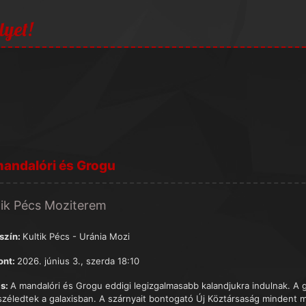
lyet!
andalóri és Grogu
tik Pécs Moziterem
szín:
Kultik Pécs - Uránia Mozi
ont:
2026. június 3., szerda 18:10
s:
A mandalóri és Grogu eddigi legizgalmasabb kalandjukra indulnak. A 
széledtek a galaxisban. A szárnyait bontogató Új Köztársaság mindent 