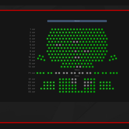
V á s z o n
1. sor
17
16
15
14
13
12
11
10
9
8
7
6
5
4
3
2
1
2. sor
18
17
16
15
14
13
12
11
10
9
8
7
6
5
4
3
2
1
3. sor
19
18
17
16
15
14
13
12
11
10
9
8
7
6
5
4
3
2
1
4. sor
20
19
18
17
16
15
14
13
12
11
10
9
8
7
6
5
4
3
2
1
5. sor
19
18
17
16
15
14
13
12
11
10
9
8
7
6
5
4
3
2
1
6. sor
20
19
18
17
16
15
14
13
12
11
10
9
8
7
6
5
4
3
2
1
7. sor
19
18
17
16
15
14
13
12
11
10
9
8
7
6
5
4
3
2
1
8. sor
20
19
18
17
16
15
14
13
12
11
10
9
8
7
6
5
4
3
2
1
9. sor
19
18
17
16
15
14
13
12
11
10
9
8
7
6
5
4
3
2
1
2
2
10. sor
1
1
18
17
16
15
14
13
12
11
10
9
8
7
6
5
4
3
2
1
5
5
4
4
11. sor
3
3
17
16
15
14
13
12
11
10
9
8
7
6
5
4
3
2
1
12. sor
10
9
8
7
6
5
4
3
2
1
13. sor
11
10
9
8
7
6
5
4
3
2
1
P á h o l y
P1. sor
22
21
20
19
18
17
16
15
14
13
12
11
10
9
8
7
6
5
4
3
2
1
E r k é l y
E1. sor
10
9
8
7
6
5
4
3
2
1
E2. sor
B1
B2
B3
B4
10
9
8
7
6
5
4
3
2
1
J4
J3
J2
J1
E3. sor
B1
B2
B3
B4
10
9
8
7
6
5
4
3
2
1
J4
J3
J2
J1
E4. sor
B1
B2
B3
B4
B5
10
9
8
7
6
5
4
3
2
1
J5
J4
J3
J2
J1
E5. sor
12
11
10
9
8
7
6
5
4
3
2
1