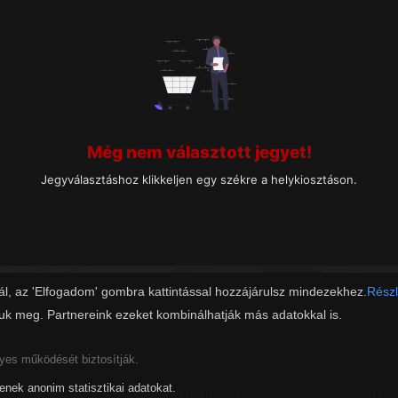
Még nem választott jegyet!
Jegyválasztáshoz klikkeljen egy székre a helykiosztáson.
ál, az 'Elfogadom' gombra kattintással hozzájárulsz mindezekhez.
Részl
juk meg. Partnereink ezeket kombinálhatják más adatokkal is.
lyes működését biztosítják.
tenek anonim statisztikai adatokat.
Copyright 2019 - © Zalaszám Informatika Kft.
Kapc