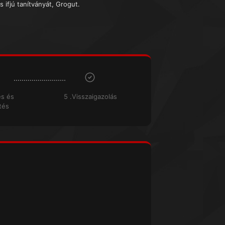
s ifjú tanítványát, Grogut.
és és
5 .Visszaigazolás
tés