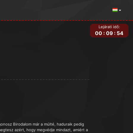
Lejárati idő:
00
:
09
:
54
gonosz Birodalom már a múlté, haduraik pedig
megtesz azért, hogy megvédje mindazt, amiért a