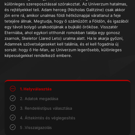
különleges szereposztással szórakoztat. Az Univerzum hatalmas,
és rejtélyekkel teli. Adam herceg (Nicholas Galitzine) csak akkor
jön erre rá, amikor unalmas földi hétköznapjai váratlanul a feje
tetejére állnak. Megtudja, hogy ő száműzött a Földön, és igazából
egy távoli bolygó uralkodójának a bujkáló örököse. Visszatér
Eterniába, ahol egykori otthonát romokban találja egy gonosz
zsarnok, Skeletor (Jared Leto) uralma alatt. Ha le akarja győzni,
Adamnek szövetségeseket kell találnia, és el kell fogadnia új
sorsát: hogy ő He-Man, az Univerzum legerősebb, különleges
képességekkel rendelkező embere.
1. Helyválasztás
2. Adatok megadása
3. Rendeléstípus választása
4. Áttekintés és véglegesítés
5 .Visszaigazolás