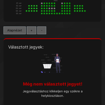
E r k é l y
E1. sor
10
9
8
7
6
5
4
3
2
1
E2. sor
B1
B2
B3
B4
10
9
8
7
6
5
4
3
2
1
J4
J3
J2
J1
E3. sor
B1
B2
B3
B4
10
9
8
7
6
5
4
3
2
1
J4
J3
J2
J1
E4. sor
B1
B2
B3
B4
B5
10
9
8
7
6
5
4
3
2
1
J5
J4
J3
J2
J1
E5. sor
12
11
10
9
8
7
6
5
4
3
2
1
Alapnézet
+
-
Választott jegyek:
Még nem választott jegyet!
Jegyválasztáshoz klikkeljen egy székre a
helykiosztáson.