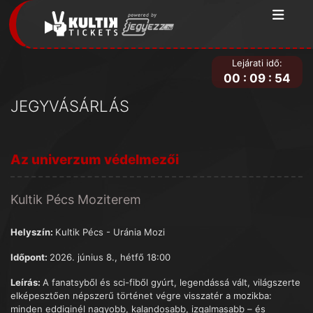
Lejárati idő:
00
:
09
:
54
JEGYVÁSÁRLÁS
Az univerzum védelmezői
Kultik Pécs Moziterem
Helyszín:
Kultik Pécs - Uránia Mozi
Időpont:
2026. június 8., hétfő 18:00
Leírás:
A fanatsyből és sci-fiből gyúrt, legendássá vált, világszerte
elképesztően népszerű történet végre visszatér a mozikba:
minden eddiginél nagyobb, kalandosabb, izgalmasabb – és