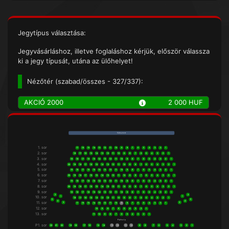
Jegytípus választása:
Jegyvásárláshoz, illetve foglaláshoz kérjük, először válassza
ki a jegy típusát, utána az ülőhelyet!
Nézőtér (
szabad/összes
- 327/337):
AKCIÓ 2000
2 000 HUF
V á s z o n
1. sor
17
16
15
14
13
12
11
10
9
8
7
6
5
4
3
2
1
2. sor
18
17
16
15
14
13
12
11
10
9
8
7
6
5
4
3
2
1
3. sor
19
18
17
16
15
14
13
12
11
10
9
8
7
6
5
4
3
2
1
4. sor
20
19
18
17
16
15
14
13
12
11
10
9
8
7
6
5
4
3
2
1
5. sor
19
18
17
16
15
14
13
12
11
10
9
8
7
6
5
4
3
2
1
6. sor
20
19
18
17
16
15
14
13
12
11
10
9
8
7
6
5
4
3
2
1
7. sor
19
18
17
16
15
14
13
12
11
10
9
8
7
6
5
4
3
2
1
8. sor
20
19
18
17
16
15
14
13
12
11
10
9
8
7
6
5
4
3
2
1
9. sor
19
18
17
16
15
14
13
12
11
10
9
8
7
6
5
4
3
2
1
2
2
10. sor
1
1
18
17
16
15
14
13
12
11
10
9
8
7
6
5
4
3
2
1
5
5
4
4
11. sor
3
3
17
16
15
14
13
12
11
10
9
8
7
6
5
4
3
2
1
12. sor
10
9
8
7
6
5
4
3
2
1
13. sor
11
10
9
8
7
6
5
4
3
2
1
P á h o l y
P1. sor
22
21
20
19
18
17
16
15
14
13
12
11
10
9
8
7
6
5
4
3
2
1