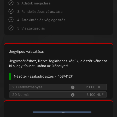
2. Adatok megadása
3. Rendeléstípus választása
4. Áttekintés és véglegesítés
5 .Visszaigazolás
Jegytípus választása:
Jegyvásárláshoz, illetve foglaláshoz kérjük, először válassza
ki a jegy típusát, utána az ülőhelyet!
Nézőtér (
szabad/összes
- 408/412):
2D Kedvezményes
2 600 HUF
2D Normál
3 100 HUF
V á s z o n