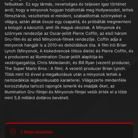
felbukkan. Ez egy lármás, nevetséges és teljesen igaz történet
arról, hogy a minyonok hogyan hódították meg Hollywoodot, lettek
filmsztárok, veszítettek el mindent, szabadítottak szörnyeket a
világra, aztán álltak össze egy csapattá, és próbálták megmenteni
a bolygót a káosztól, amit ők maguk okoztak. A Minyonok és
szörnyek rendezője az Oscar-jelölt Pierre Coffin, az első három
Gru-film és az első Minyonok-filmek rendezője. Coffin adja a
minyonok hangját is a 2010-es debütálásuk óta. A film írói Brian
Lynch (Minyonok, A kiskedvencek titkos élete) és Pierre Coffin, és
a producerei az Illumination Oscar-jelölt alapítója és
vezérigazgatója, Chris Meledandri, és Bill Ryan (vezető producer,
The Super Mario Bros.: A film). A vezető producer Brian Lynch.
Több mint tíz évvel a megalkotásuk után a minyonok lettek a
nemzedékük legikonikusabb karakterei. Világszerte mindenféle
korosztályba tartozó rajongók ismerik és imádják őket, az
Illumination Gru-filmjei és Minyonok-filmjei velük érték el a több
mint 5,6 milliárd dolláros bevételt.
1. Helyválasztás