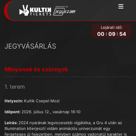
Lejárati idő:
00
:
09
:
54
JEGYVÁSÁRLÁS
Minyonok és szörnyek
1. terem
Helyszín:
Kultik Csepel Mozi
Időpont:
2026. július 12., vasárnap 16:10
Leírás:
2024 nyarának legviccesebb vígjátéka, a Gru 4 után az
Illumination kiterjeszti vidám animációs univerzumát egy
fergeteges új fejezetben, melyben számos vadonatúj karakter is