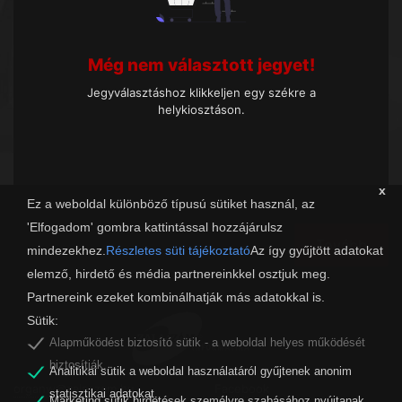
Még nem választott jegyet!
Jegyválasztáshoz klikkeljen egy székre a
helykiosztáson.
x
Ez a weboldal különböző típusú sütiket használ, az
'Elfogadom' gombra kattintással hozzájárulsz
Tovább
mindezekhez.
Részletes süti tájékoztató
Az így gyűjtött adatokat
elemző, hirdető és média partnereinkkel osztjuk meg.
Partnereink ezeket kombinálhatják más adatokkal is.
Sütik:
Alapműködést biztosító sütik - a weboldal helyes működését
biztosítják.
Analitikai sütik a weboldal használatáról gyűjtenek anonim
organw@zalaszam.hu
Facebook
statisztikai adatokat.
Marketing sütik hirdetések személyre szabásához nyújtanak