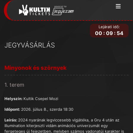
Lejárati idő:
00
:
09
:
54
JEGYVÁSÁRLÁS
Minyonok és szörnyek
1. terem
Helyszín:
Kultik Csepel Mozi
Időpont:
2026. július 8., szerda 18:30
Leírás:
2024 nyarának legviccesebb vígjátéka, a Gru 4 után az
Illumination kiterjeszti vidám animációs univerzumát egy
fergeteges új fejezetben, melyben számos vadonatúj karakter is