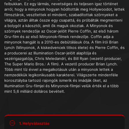
felbukkan. Ez egy lármás, nevetséges és teljesen igaz történet
arról, hogy a minyonok hogyan hódították meg Hollywoodot, lettek
filmsztárok, veszítettek el mindent, szabadítottak szörnyeket a
világra, aztán álltak össze egy csapattá, és próbálták megmenteni
a bolygót a káosztól, amit ők maguk okoztak. A Minyonok és
szörnyek rendezője az Oscar-jelölt Pierre Coffin, az első három
Gru-film és az első Minyonok-filmek rendezője. Coffin adja a
minyonok hangját is a 2010-es debütálásuk óta. A film írói Brian
Lynch (Minyonok, A kiskedvencek titkos élete) és Pierre Coffin, és
a producerei az Illumination Oscar-jelölt alapítója és
vezérigazgatója, Chris Meledandri, és Bill Ryan (vezető producer,
The Super Mario Bros.: A film). A vezető producer Brian Lynch.
Több mint tíz évvel a megalkotásuk után a minyonok lettek a
nemzedékük legikonikusabb karakterei. Világszerte mindenféle
korosztályba tartozó rajongók ismerik és imádják őket, az
Illumination Gru-filmjei és Minyonok-filmjei velük érték el a több
mint 5,6 milliárd dolláros bevételt.
1. Helyválasztás