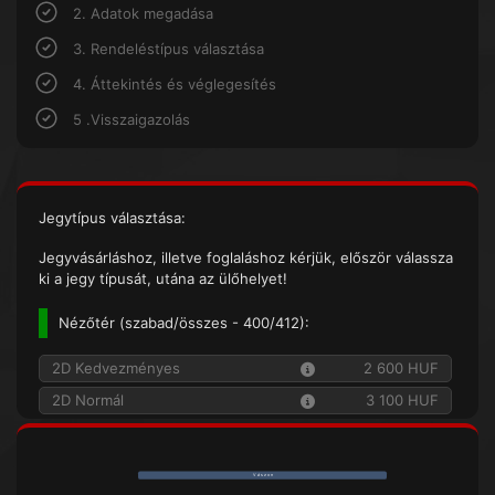
2. Adatok megadása
3. Rendeléstípus választása
4. Áttekintés és véglegesítés
5 .Visszaigazolás
Jegytípus választása:
Jegyvásárláshoz, illetve foglaláshoz kérjük, először válassza
ki a jegy típusát, utána az ülőhelyet!
Nézőtér (
szabad/összes
- 400/412):
2D Kedvezményes
2 600 HUF
2D Normál
3 100 HUF
V á s z o n