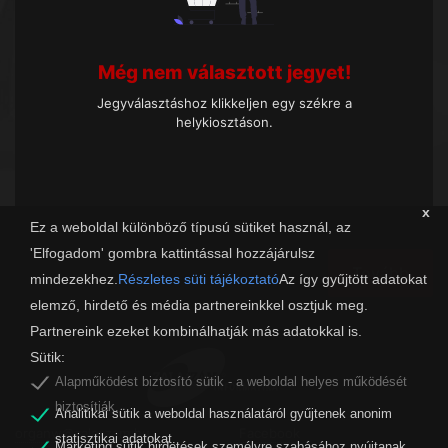
Még nem választott jegyet!
Jegyválasztáshoz klikkeljen egy székre a
helykiosztáson.
x
Ez a weboldal különböző típusú sütiket használ, az
'Elfogadom' gombra kattintással hozzájárulsz
Tovább
mindezekhez.
Részletes süti tájékoztató
Az így gyűjtött adatokat
elemző, hirdető és média partnereinkkel osztjuk meg.
Partnereink ezeket kombinálhatják más adatokkal is.
Sütik:
Alapműködést biztosító sütik - a weboldal helyes működését
biztosítják.
Analitikai sütik a weboldal használatáról gyűjtenek anonim
organw@zalaszam.hu
Facebook
statisztikai adatokat.
Marketing sütik hirdetések személyre szabásához nyújtanak