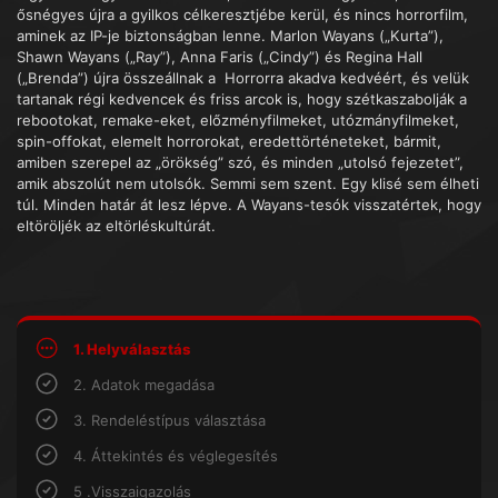
ősnégyes újra a gyilkos célkeresztjébe kerül, és nincs horrorfilm,
aminek az IP-je biztonságban lenne. Marlon Wayans („Kurta”),
Shawn Wayans („Ray”), Anna Faris („Cindy”) és Regina Hall
(„Brenda”) újra összeállnak a Horrorra akadva kedvéért, és velük
tartanak régi kedvencek és friss arcok is, hogy szétkaszabolják a
rebootokat, remake-eket, előzményfilmeket, utózmányfilmeket,
spin-offokat, elemelt horrorokat, eredettörténeteket, bármit,
amiben szerepel az „örökség” szó, és minden „utolsó fejezetet”,
amik abszolút nem utolsók. Semmi sem szent. Egy klisé sem élheti
túl. Minden határ át lesz lépve. A Wayans-tesók visszatértek, hogy
eltöröljék az eltörléskultúrát.
1. Helyválasztás
2. Adatok megadása
3. Rendeléstípus választása
4. Áttekintés és véglegesítés
5 .Visszaigazolás