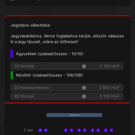
Jegytípus választása:
Jegyvásárláshoz, illetve foglaláshoz kérjük, először válassza
ki a jegy típusát, utána az ülőhelyet!
Ágyszékek (
szabad/összes
- 10/10):
2D Normál
3 100 HUF
Nézőtér (
szabad/összes
- 106/108):
2D Kedvezményes
2 600 HUF
2D Normál
3 100 HUF
V á s z o n
1. sor
1. sor
10
9
8
7
6
5
4
3
2
1