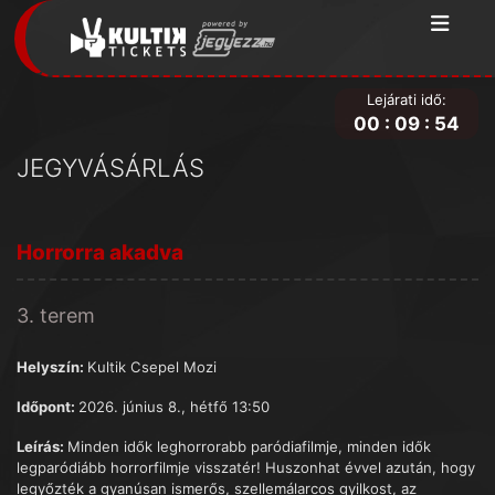
Lejárati idő:
00
:
09
:
54
JEGYVÁSÁRLÁS
Horrorra akadva
3. terem
Helyszín:
Kultik Csepel Mozi
Időpont:
2026. június 8., hétfő 13:50
Leírás:
Minden idők leghorrorabb paródiafilmje, minden idők
legparódiább horrorfilmje visszatér! Huszonhat évvel azután, hogy
legyőzték a gyanúsan ismerős, szellemálarcos gyilkost, az