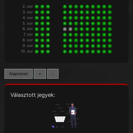
2. sor
12
11
10
9
8
7
6
5
4
3
2
1
3. sor
12
11
10
9
8
7
6
5
4
3
2
1
4. sor
12
11
10
9
8
7
6
5
4
3
2
1
5. sor
12
11
10
9
8
7
6
5
4
3
2
1
6. sor
12
11
10
9
8
7
6
5
4
3
2
1
7. sor
12
11
10
9
8
7
6
5
4
3
2
1
8. sor
12
11
10
9
8
7
6
5
4
3
2
1
9. sor
12
11
10
9
8
7
6
5
4
3
2
1
10. sor
12
11
10
9
8
7
6
5
4
3
2
1
Alapnézet
+
-
Választott jegyek: