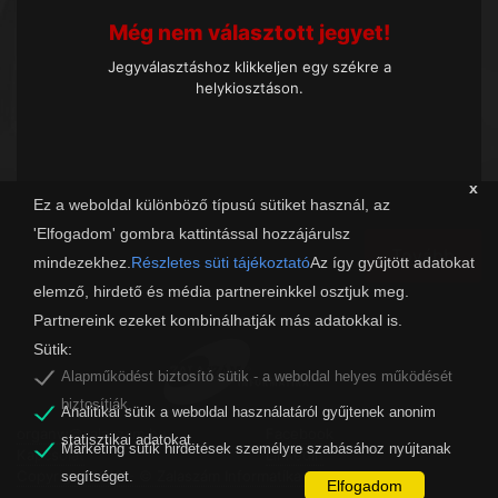
Még nem választott jegyet!
Jegyválasztáshoz klikkeljen egy székre a
helykiosztáson.
x
Ez a weboldal különböző típusú sütiket használ, az
'Elfogadom' gombra kattintással hozzájárulsz
Tovább
mindezekhez.
Részletes süti tájékoztató
Az így gyűjtött adatokat
elemző, hirdető és média partnereinkkel osztjuk meg.
Partnereink ezeket kombinálhatják más adatokkal is.
Sütik:
Alapműködést biztosító sütik - a weboldal helyes működését
biztosítják.
Analitikai sütik a weboldal használatáról gyűjtenek anonim
organw@zalaszam.hu
Facebook
statisztikai adatokat.
Marketing sütik hirdetések személyre szabásához nyújtanak
Kapcsolat
LinkedIn
Copyright 2019 - © Zalaszám Informatika Kft.
segítséget.
Elfogadom