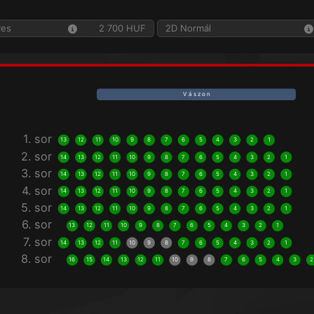
yes
2 700 HUF
2D Normál
V á s z o n
1. sor
13
12
11
10
9
8
7
6
5
4
3
2
1
2. sor
14
13
12
11
10
9
8
7
6
5
4
3
2
1
3. sor
14
13
12
11
10
9
8
7
6
5
4
3
2
1
4. sor
14
13
12
11
10
9
8
7
6
5
4
3
2
1
5. sor
14
13
12
11
10
9
8
7
6
5
4
3
2
1
6. sor
13
12
11
10
9
8
7
6
5
4
3
2
1
7. sor
14
13
12
11
10
9
8
7
6
5
4
3
2
1
8. sor
16
15
14
13
12
11
10
9
8
7
6
5
4
3
2