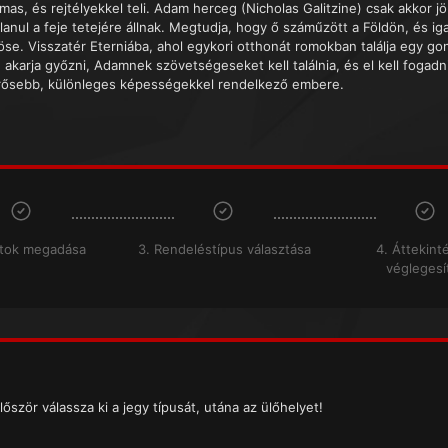
mas, és rejtélyekkel teli. Adam herceg (Nicholas Galitzine) csak akkor j
lanul a feje tetejére állnak. Megtudja, hogy ő száműzött a Földön, és ig
öse. Visszatér Eterniába, ahol egykori otthonát romokban találja egy gon
e akarja győzni, Adamnek szövetségeseket kell találnia, és el kell foga
rősebb, különleges képességekkel rendelkező embere.
atok megadása
3. Rendeléstípus választása
4. Áttekint
véglegesí
lőször válassza ki a jegy típusát, utána az ülőhelyet!