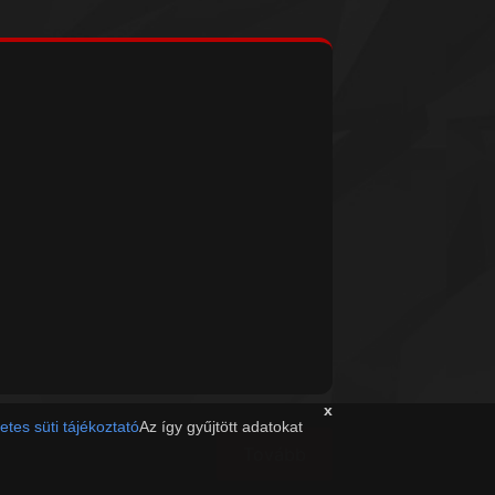
x
etes süti tájékoztató
Az így gyűjtött adatokat
Tovább