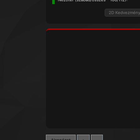
2D Kedvezmén
Alapnézet
+
-