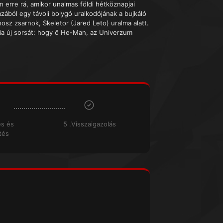
ön erre rá, amikor unalmas földi hétköznapjai
azából egy távoli bolygó uralkodójának a bujkáló
osz zsarnok, Skeletor (Jared Leto) uralma alatt.
dnia új sorsát: hogy ő He-Man, az Univerzum
és és
5 .Visszaigazolás
tés