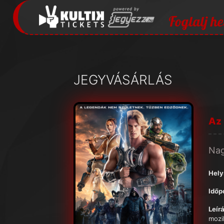
Foglalj he
JEGYVÁSÁRLÁS
Az
Na
Hely
Időp
Leírá
mozi