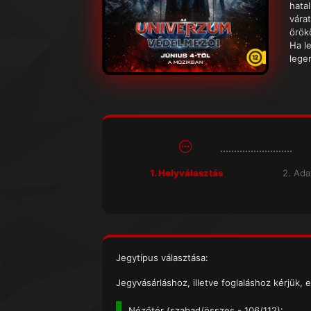
hatal
várat
örök
Ha l
lege
1. Helyválasztás
2. Ad
Jegytípus választása:
Jegyvásárláshoz, illetve foglaláshoz kérjük, e
Nézőtér (
szabad/összes
- 106/112):