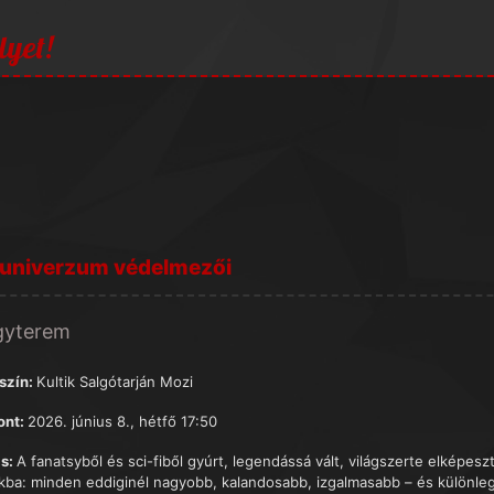
lyet!
 univerzum védelmezői
gyterem
szín:
Kultik Salgótarján Mozi
ont:
2026. június 8., hétfő 17:50
s:
A fanatsyből és sci-fiből gyúrt, legendássá vált, világszerte elképes
kba: minden eddiginél nagyobb, kalandosabb, izgalmasabb – és különle