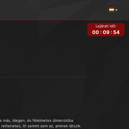
Lejárati idő:
00
:
09
:
54
is más, idegen, és félelmetes dimenzióba
rettenetes, itt semmi sem az, aminek látszik.