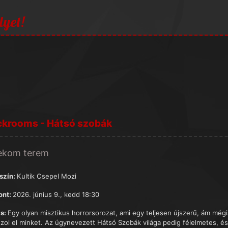
lyet!
ckrooms - Hátsó szobák
ekom terem
szín:
Kultik Csepel Mozi
ont:
2026. június 9., kedd 18:30
s:
Egy olyan misztikus horrorsorozat, ami egy teljesen újszerű, ám még
uzol el minket. Az úgynevezett Hátsó Szobák világa pedig félelmetes, és 