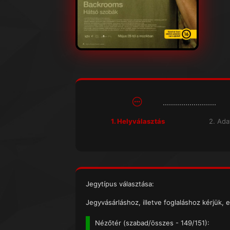
1. Helyválasztás
2. Ad
Jegytípus választása:
Jegyvásárláshoz, illetve foglaláshoz kérjük, e
Nézőtér (
szabad/összes
- 149/151):