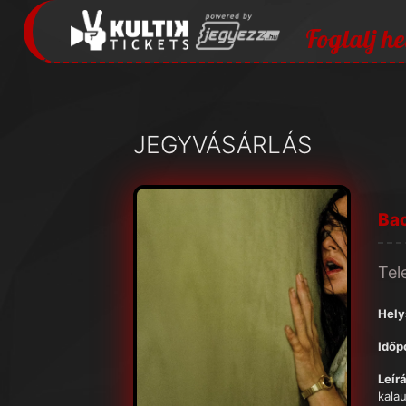
Foglalj he
JEGYVÁSÁRLÁS
Ba
Tel
Hely
Időp
Leírá
kala