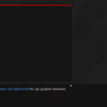
x
etes süti tájékoztató
Az így gyűjtött adatokat
Tovább