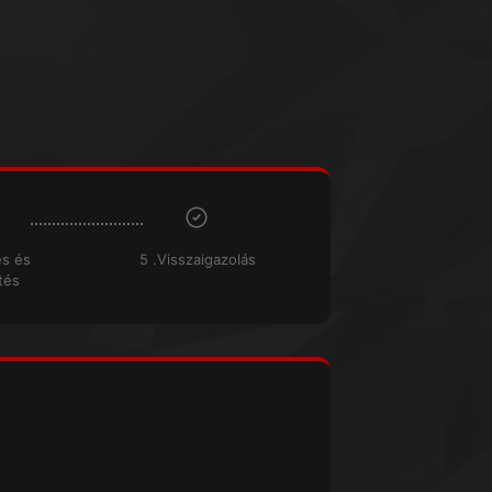
és és
5 .Visszaigazolás
tés