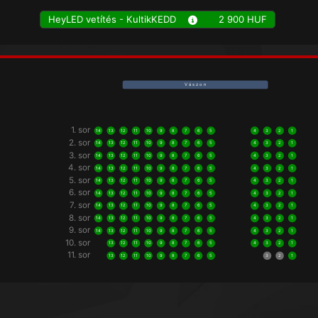
HeyLED vetítés - KultikKEDD
2 900 HUF
V á s z o n
1. sor
14
13
12
11
10
9
8
7
6
5
4
3
2
1
2. sor
14
13
12
11
10
9
8
7
6
5
4
3
2
1
3. sor
14
13
12
11
10
9
8
7
6
5
4
3
2
1
4. sor
14
13
12
11
10
9
8
7
6
5
4
3
2
1
5. sor
14
13
12
11
10
9
8
7
6
5
4
3
2
1
6. sor
14
13
12
11
10
9
8
7
6
5
4
3
2
1
7. sor
14
13
12
11
10
9
8
7
6
5
4
3
2
1
8. sor
14
13
12
11
10
9
8
7
6
5
4
3
2
1
9. sor
14
13
12
11
10
9
8
7
6
5
4
3
2
1
10. sor
13
12
11
10
9
8
7
6
5
4
3
2
1
11. sor
13
12
11
10
9
8
7
6
5
3
2
1