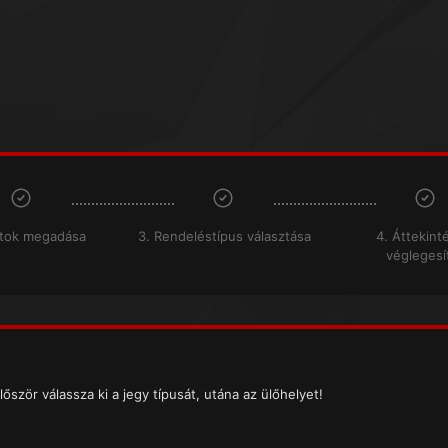
atok megadása
3. Rendeléstípus választása
4. Áttekint
véglegesí
lőször válassza ki a jegy típusát, utána az ülőhelyet!