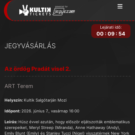
Lejárati idő:
00
:
09
:
54
JEGYVÁSÁRLÁS
Az ördög Pradát visel 2.
ART Terem
Helyszín:
Kultik Salgótarján Mozi
Időpont:
2026. június 7., vasárnap 16:00
Leírás:
Húsz évvel azután, hogy először eljátszották emblematikus
szerepeiket, Meryl Streep (Miranda), Anne Hathaway (Andy),
Emily Blunt (Emily) és Stanley Tucci (Nigel) visszatérnek New York