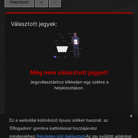
Alapnézet
+
-
Választott jegyek:
Még nem választott jegyet!
Jegyválasztáshoz klikkeljen egy székre a
helykiosztáson.
x
Ez a weboldal különböző típusú sütiket használ, az
'Elfogadom' gombra kattintással hozzájárulsz
Tovább
mindezekhez.
Részletes süti tájékoztató
Az így gyűjtött adatokat