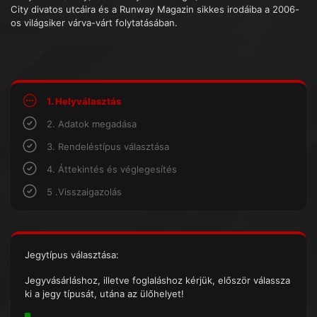
City divatos utcáira és a Runway Magazin sikkes irodáiba a 2006-
os világsiker várva-várt folytatásában.
1. Helyválasztás
2. Adatok megadása
3. Rendeléstípus választása
4. Áttekintés és véglegesítés
5 .Visszaigazolás
Jegytípus választása:
Jegyvásárláshoz, illetve foglaláshoz kérjük, először válassza
ki a jegy típusát, utána az ülőhelyet!