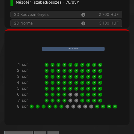
Nézőtér (
szabad/összes
- 76/85):
2D Kedvezményes
2 700 HUF
2D Normál
3 100 HUF
V á s z o n
1. sor
1
2
3
4
5
6
7
8
9
10
2. sor
1
2
3
4
5
6
7
8
9
10
3. sor
1
2
3
4
5
6
7
8
9
10
4. sor
1
2
3
4
5
6
7
8
9
10
5. sor
1
2
3
4
5
6
7
8
9
10
6. sor
1
2
3
4
5
6
7
8
9
10
7. sor
1
2
3
4
5
6
7
8
9
10
8. sor
1
2
3
4
5
6
7
8
9
10
11
12
13
14
15