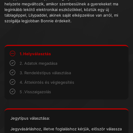
helyzete megváltozik, amikor szembesülnek a gyerekeket ma
leginkább lekötő elektronikai eszközökkel, köztük egy új
táblagéppel, Lilypaddel, akinek saját elképzelése van arról, mi
szolgálja legjobban Bonnie érdekeit.
1. Helyválasztás
2. Adatok megadása
3. Rendeléstípus választása
4. Áttekintés és véglegesítés
5 .Visszaigazolás
Jegytípus választása:
Jegyvásárláshoz, illetve foglaláshoz kérjük, először válassza