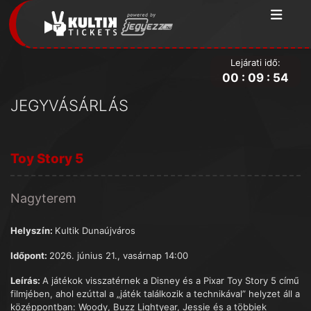
Lejárati idő:
00
:
09
:
53
JEGYVÁSÁRLÁS
Toy Story 5
Nagyterem
Helyszín:
Kultik Dunaújváros
Időpont:
2026. június 21., vasárnap 14:00
Leírás:
A játékok visszatérnek a Disney és a Pixar Toy Story 5 című
filmjében, ahol ezúttal a „játék találkozik a technikával” helyzet áll a
középpontban: Woody, Buzz Lightyear, Jessie és a többiek