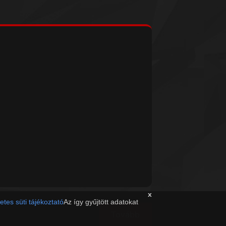
x
etes süti tájékoztató
Az így gyűjtött adatokat
Tovább