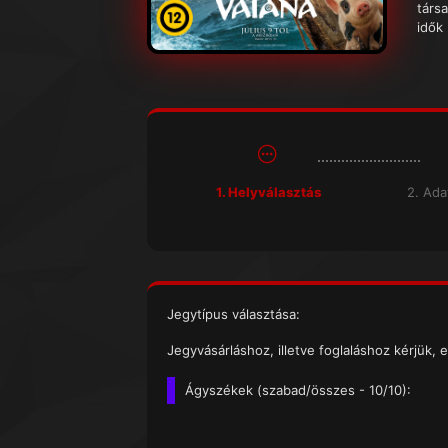
társa
idők
1. Helyválasztás
2. Ad
Jegytípus választása:
Jegyvásárláshoz, illetve foglaláshoz kérjük, e
Ágyszékek (
szabad/összes
- 10/10):