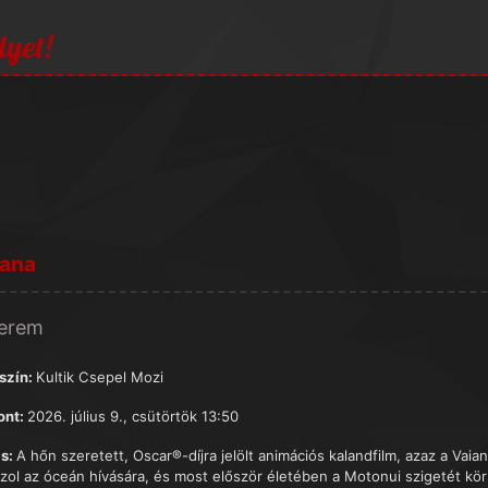
lyet!
iana
terem
szín:
Kultik Csepel Mozi
ont:
2026. július 9., csütörtök 13:50
s:
A hőn szeretett, Oscar®-díjra jelölt animációs kalandfilm, azaz a Vai
szol az óceán hívására, és most először életében a Motonui szigetét körü