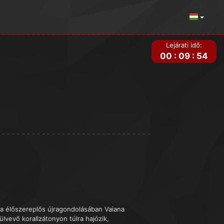
Lejárati idő:
00
:
09
:
54
ana élőszereplős újragondolásában Vaiana
lvevő korallzátonyon túlra hajózik,