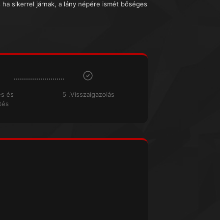
s ha sikerrel járnak, a lány népére ismét bőséges
és és
5 .Visszaigazolás
tés