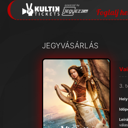
Foglalj he
JEGYVÁSÁRLÁS
Va
3. 
Hely
Időp
Leírá
vála