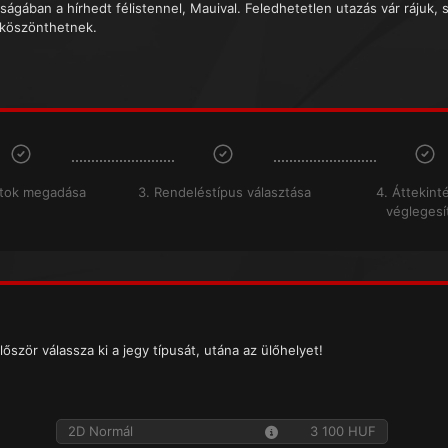
ságában a hírhedt félistennel, Mauival. Feledhetetlen utazás vár rájuk, 
 köszönthetnek.
atok megadása
3. Rendeléstípus választása
4. Áttekint
véglegesí
lőször válassza ki a jegy típusát, utána az ülőhelyet!
2D Normál
3 100 HUF