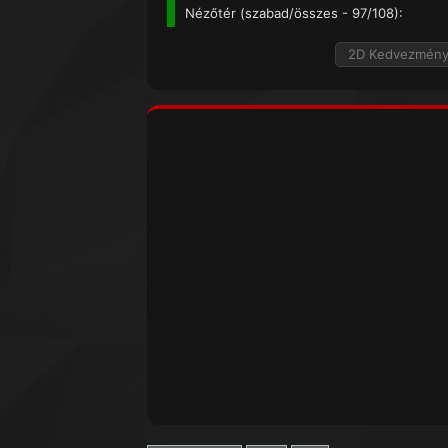
Nézőtér (
szabad/összes
- 97/108):
2D Kedvezmén