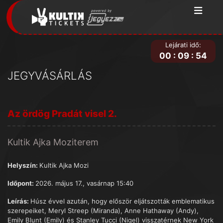
Lejárati idő:
00
:
09
:
54
JEGYVÁSÁRLÁS
Az ördög Pradát visel 2.
Kultik Ajka Moziterem
Helyszín:
Kultik Ajka Mozi
Időpont:
2026. május 17., vasárnap 15:40
Leírás:
Húsz évvel azután, hogy először eljátszották emblematikus
szerepeiket, Meryl Streep (Miranda), Anne Hathaway (Andy),
Emily Blunt (Emily) és Stanley Tucci (Nigel) visszatérnek New York