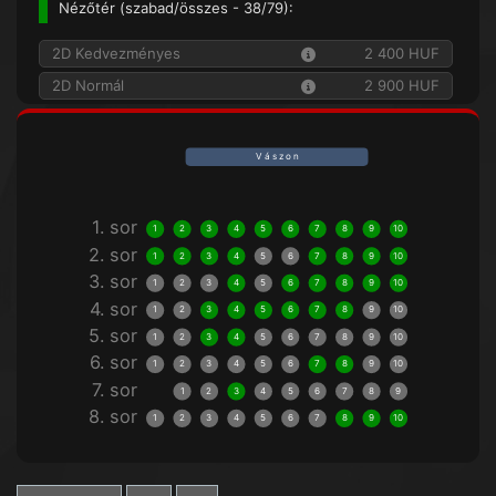
Nézőtér (
szabad/összes
- 38/79):
2D Kedvezményes
2 400 HUF
2D Normál
2 900 HUF
V á s z o n
1. sor
1
2
3
4
5
6
7
8
9
10
2. sor
1
2
3
4
5
6
7
8
9
10
3. sor
1
2
3
4
5
6
7
8
9
10
4. sor
1
2
3
4
5
6
7
8
9
10
5. sor
1
2
3
4
5
6
7
8
9
10
6. sor
1
2
3
4
5
6
7
8
9
10
7. sor
1
2
3
4
5
6
7
8
9
8. sor
1
2
3
4
5
6
7
8
9
10