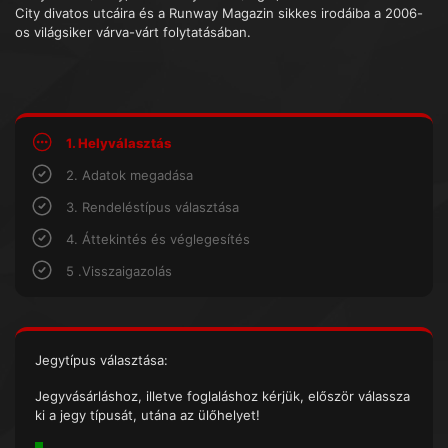
City divatos utcáira és a Runway Magazin sikkes irodáiba a 2006-
os világsiker várva-várt folytatásában.
1. Helyválasztás
2. Adatok megadása
3. Rendeléstípus választása
4. Áttekintés és véglegesítés
5 .Visszaigazolás
Jegytípus választása:
Jegyvásárláshoz, illetve foglaláshoz kérjük, először válassza
ki a jegy típusát, utána az ülőhelyet!