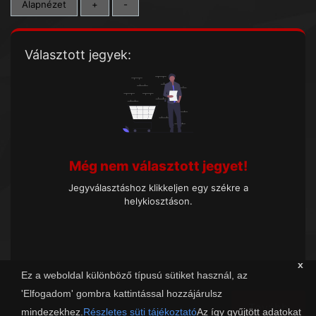
Alapnézet
+
-
Választott jegyek:
Még nem választott jegyet!
Jegyválasztáshoz klikkeljen egy székre a
helykiosztáson.
x
Ez a weboldal különböző típusú sütiket használ, az
'Elfogadom' gombra kattintással hozzájárulsz
Tovább
mindezekhez.
Részletes süti tájékoztató
Az így gyűjtött adatokat