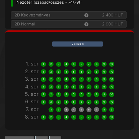
Nézőtér (
szabad/összes
- 74/79):
2D Kedvezményes
2 400 HUF
2D Normál
2 900 HUF
V á s z o n
1. sor
1
2
3
4
5
6
7
8
9
10
2. sor
1
2
3
4
5
6
7
8
9
10
3. sor
1
2
3
4
5
6
7
8
9
10
4. sor
1
2
3
4
5
6
7
8
9
10
5. sor
1
2
3
4
5
6
7
8
9
10
6. sor
1
2
3
4
5
6
7
8
9
10
7. sor
1
2
3
4
5
6
7
8
9
8. sor
1
2
3
4
5
6
7
8
9
10