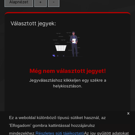
Alapnézet
+
-
Választott jegyek:
Még nem választott jegyet!
Jegyválasztáshoz klikkeljen egy székre a
helykiosztáson.
x
Ez a weboldal különböző típusú sütiket használ, az
'Elfogadom' gombra kattintással hozzájárulsz
Tovább
mindezekhez.
Részletes süti tájékoztató
Az így gyűjtött adatokat