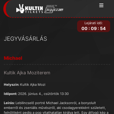
Lejárati idő:
00
:
09
:
54
JEGYVÁSÁRLÁS
Michael
Kultik Ajka Moziterem
Helyszín:
Kultik Ajka Mozi
Időpont:
2026. június 4., csütörtök 13:30
Leírás:
Lebilincselő portré Michael Jacksonról, a bonyolult
emberről és zseniális művészről, aki csodagyerekként született,
felnőttként pedig a pop vitathatatlan királya lett. Egy átfogó kép a