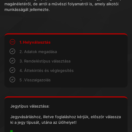
magánéletéről, de arról a művészi folyamatról is, amely alkotói
munkásságát jellemezte.
1. Helyválasztás
2. Adatok megadása
3. Rendeléstípus választása
4. Áttekintés és véglegesítés
5 .Visszaigazolás
Jegytípus választása:
Jegyvásárláshoz, illetve foglaláshoz kérjük, először válassza
ki a jegy típusát, utána az ülőhelyet!