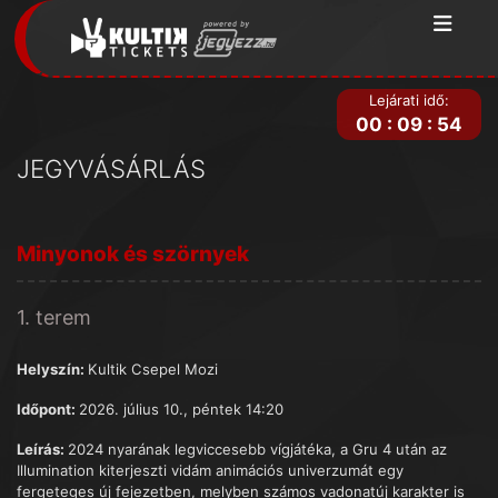
Lejárati idő:
00
:
09
:
54
JEGYVÁSÁRLÁS
Minyonok és szörnyek
1. terem
Helyszín:
Kultik Csepel Mozi
Időpont:
2026. július 10., péntek 14:20
Leírás:
2024 nyarának legviccesebb vígjátéka, a Gru 4 után az
Illumination kiterjeszti vidám animációs univerzumát egy
fergeteges új fejezetben, melyben számos vadonatúj karakter is