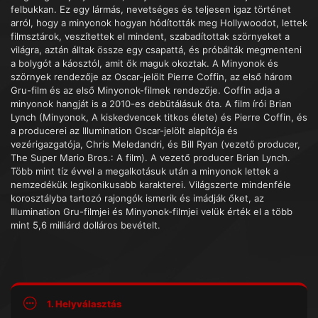
felbukkan. Ez egy lármás, nevetséges és teljesen igaz történet
arról, hogy a minyonok hogyan hódították meg Hollywoodot, lettek
filmsztárok, veszítettek el mindent, szabadítottak szörnyeket a
világra, aztán álltak össze egy csapattá, és próbálták megmenteni
a bolygót a káosztól, amit ők maguk okoztak. A Minyonok és
szörnyek rendezője az Oscar-jelölt Pierre Coffin, az első három
Gru-film és az első Minyonok-filmek rendezője. Coffin adja a
minyonok hangját is a 2010-es debütálásuk óta. A film írói Brian
Lynch (Minyonok, A kiskedvencek titkos élete) és Pierre Coffin, és
a producerei az Illumination Oscar-jelölt alapítója és
vezérigazgatója, Chris Meledandri, és Bill Ryan (vezető producer,
The Super Mario Bros.: A film). A vezető producer Brian Lynch.
Több mint tíz évvel a megalkotásuk után a minyonok lettek a
nemzedékük legikonikusabb karakterei. Világszerte mindenféle
korosztályba tartozó rajongók ismerik és imádják őket, az
Illumination Gru-filmjei és Minyonok-filmjei velük érték el a több
mint 5,6 milliárd dolláros bevételt.
1. Helyválasztás