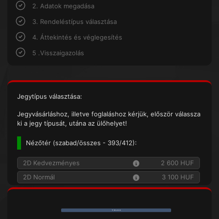
2. Adatok megadása
3. Rendeléstípus választása
4. Áttekintés és véglegesítés
5 .Visszaigazolás
Jegytípus választása:
Jegyvásárláshoz, illetve foglaláshoz kérjük, először válassza
ki a jegy típusát, utána az ülőhelyet!
Nézőtér (
szabad/összes
- 393/412):
2D Kedvezményes
2 600 HUF
2D Normál
3 100 HUF
V á s z o n