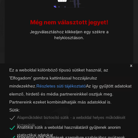
Még nem választott jegyet!
Jegyválasztáshoz klikkeljen egy székre a
helykiosztáson.
x
Ez a weboldal különböző típusú sütiket használ, az
'Elfogadom' gombra kattintással hozzájárulsz
Tovább
mindezekhez.
Részletes süti tájékoztató
Az így gyűjtött adatokat
elemző, hirdető és média partnereinkkel osztjuk meg.
Partnereink ezeket kombinálhatják más adatokkal is.
Sütik:
Alapműködést biztosító sütik - a weboldal helyes működését
biztosítják.
Analitikai sütik a weboldal használatáról gyűjtenek anonim
organw@zalaszam.hu
Facebook
statisztikai adatokat.
Marketing sütik hirdetések személyre szabásához nyújtanak