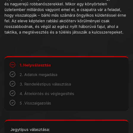
és nagyerejű robbanószerekkel. Mikor egy könyörtelen
üzletember milliárdos vagyont emel el, e csapatra vár a feladat,
hogy visszalopják – bárki más számára öngyilkos küldetéssel érne
fel. Az eleve képtelen rablási akcióterv körülményei csak
rosszabbodnak, és végül az egész nyílt háborúvá fajul, ahol a
taktika, a megtévesztés és a túlélés játsszák a kulcsszerepeket.
1. Helyválasztás
2. Adatok megadása
3. Rendeléstípus választása
4. Áttekintés és véglegesítés
5 .Visszaigazolás
Jegytípus választása: