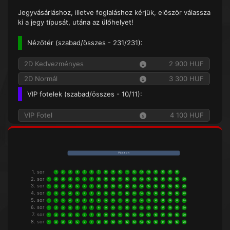
Jegyvásárláshoz, illetve foglaláshoz kérjük, először válassza
ki a jegy típusát, utána az ülőhelyet!
Nézőtér (
szabad/összes
- 231/231):
2D Kedvezményes
2 900 HUF
2D Normál
3 300 HUF
VIP fotelek (
szabad/összes
- 10/11):
VIP Fotel
4 100 HUF
V á s z o n
1. sor
1
2
3
4
5
6
7
8
9
10
11
12
13
14
15
16
17
18
2. sor
1
2
3
4
5
6
7
8
9
10
11
12
13
14
15
16
17
18
19
20
3. sor
1
2
3
4
5
6
7
8
9
10
11
12
13
14
15
16
17
18
19
20
4. sor
1
2
3
4
5
6
7
8
9
10
11
12
13
14
15
16
17
18
19
20
5. sor
1
2
3
4
5
6
7
8
9
10
11
12
13
14
15
16
17
18
19
20
6. sor
1
2
3
4
5
6
7
8
9
10
11
12
13
14
15
16
17
18
19
20
7. sor
1
2
3
4
5
6
7
8
9
10
11
12
13
14
15
16
17
18
19
20
8. sor
1
2
3
4
5
6
7
8
9
10
11
12
13
14
15
16
17
18
19
20