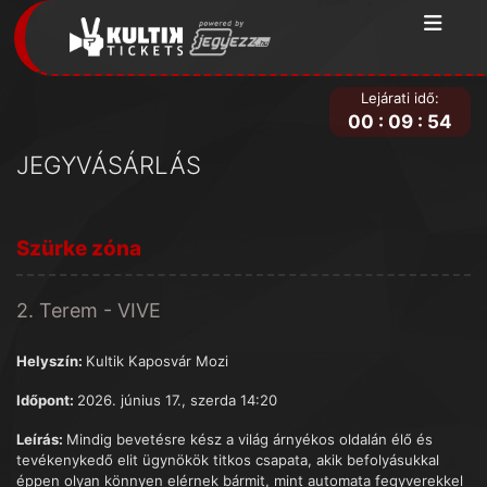
Lejárati idő:
00
:
09
:
54
JEGYVÁSÁRLÁS
Szürke zóna
2. Terem - VIVE
Helyszín:
Kultik Kaposvár Mozi
Időpont:
2026. június 17., szerda 14:20
Leírás:
Mindig bevetésre kész a világ árnyékos oldalán élő és
tevékenykedő elit ügynökök titkos csapata, akik befolyásukkal
éppen olyan könnyen elérnek bármit, mint automata fegyverekkel