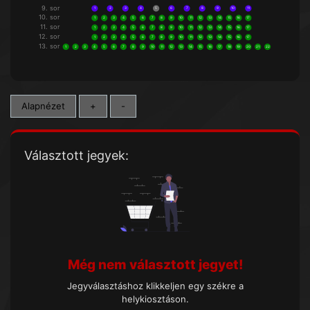
9. sor
1
2
3
4
5
6
7
8
9
10
11
10. sor
1
2
3
4
5
6
7
8
9
10
11
12
13
14
15
16
17
11. sor
1
2
3
4
5
6
7
8
9
10
11
12
13
14
15
16
17
12. sor
1
2
3
4
5
6
7
8
9
10
11
12
13
14
15
16
17
13. sor
1
2
3
4
5
6
7
8
9
10
11
12
13
14
15
16
17
18
19
20
21
22
Alapnézet
+
-
Választott jegyek:
Még nem választott jegyet!
Jegyválasztáshoz klikkeljen egy székre a
helykiosztáson.