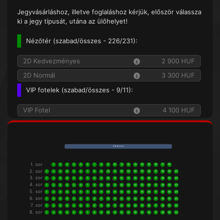
Jegyvásárláshoz, illetve foglaláshoz kérjük, először válassza
ki a jegy típusát, utána az ülőhelyet!
Nézőtér (
szabad/összes
- 226/231):
2D Kedvezményes
2 900 HUF
2D Normál
3 300 HUF
VIP fotelek (
szabad/összes
- 9/11):
VIP Fotel
4 100 HUF
V á s z o n
1. sor
1
2
3
4
5
6
7
8
9
10
11
12
13
14
15
16
17
18
2. sor
1
2
3
4
5
6
7
8
9
10
11
12
13
14
15
16
17
18
19
20
3. sor
1
2
3
4
5
6
7
8
9
10
11
12
13
14
15
16
17
18
19
20
4. sor
1
2
3
4
5
6
7
8
9
10
11
12
13
14
15
16
17
18
19
20
5. sor
1
2
3
4
5
6
7
8
9
10
11
12
13
14
15
16
17
18
19
20
6. sor
1
2
3
4
5
6
7
8
9
10
11
12
13
14
15
16
17
18
19
20
7. sor
1
2
3
4
5
6
7
8
9
10
11
12
13
14
15
16
17
18
19
20
8. sor
1
2
3
4
5
6
7
8
9
10
11
12
13
14
15
16
17
18
19
20