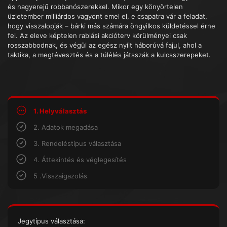
és nagyerejű robbanószerekkel. Mikor egy könyörtelen
üzletember milliárdos vagyont emel el, e csapatra vár a feladat,
hogy visszalopják – bárki más számára öngyilkos küldetéssel érne
fel. Az eleve képtelen rablási akcióterv körülményei csak
rosszabbodnak, és végül az egész nyílt háborúvá fajul, ahol a
taktika, a megtévesztés és a túlélés játsszák a kulcsszerepeket.
1. Helyválasztás
2. Adatok megadása
3. Rendeléstípus választása
4. Áttekintés és véglegesítés
5 .Visszaigazolás
Jegytípus választása: