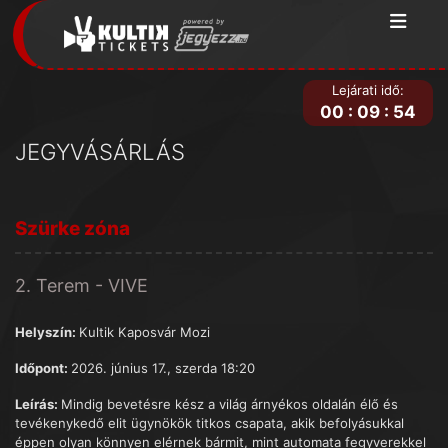
Lejárati idő:
00
:
09
:
54
JEGYVÁSÁRLÁS
Szürke zóna
2. Terem - VIVE
Helyszín:
Kultik Kaposvár Mozi
Időpont:
2026. június 17., szerda 18:20
Leírás:
Mindig bevetésre kész a világ árnyékos oldalán élő és
tevékenykedő elit ügynökök titkos csapata, akik befolyásukkal
éppen olyan könnyen elérnek bármit, mint automata fegyverekkel