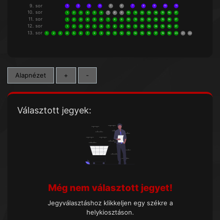
9. sor
1
2
3
4
5
6
7
8
9
10
11
10. sor
1
2
3
4
5
6
7
8
9
10
11
12
13
14
15
16
17
11. sor
1
2
3
4
5
6
7
8
9
10
11
12
13
14
15
16
17
12. sor
1
2
3
4
5
6
7
8
9
10
11
12
13
14
15
16
17
13. sor
1
2
3
4
5
6
7
8
9
10
11
12
13
14
15
16
17
18
19
20
21
22
Alapnézet
+
-
Választott jegyek:
Még nem választott jegyet!
Jegyválasztáshoz klikkeljen egy székre a
helykiosztáson.