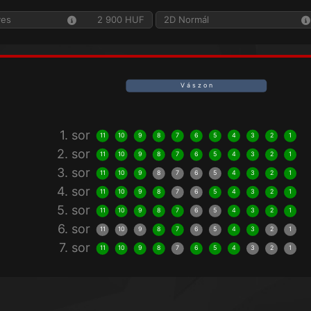
yes
2 900 HUF
2D Normál
V á s z o n
1. sor
11
10
9
8
7
6
5
4
3
2
1
2. sor
11
10
9
8
7
6
5
4
3
2
1
3. sor
11
10
9
8
7
6
5
4
3
2
1
4. sor
11
10
9
8
7
6
5
4
3
2
1
5. sor
11
10
9
8
7
6
5
4
3
2
1
6. sor
11
10
9
8
7
6
5
4
3
2
1
7. sor
11
10
9
8
7
6
5
4
3
2
1