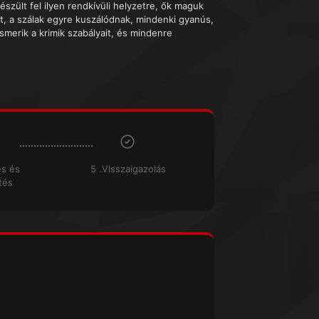
észült fel ilyen rendkívüli helyzetre, ők maguk
t, a szálak egyre kuszálódnak, mindenki gyanús,
smerik a krimik szabályait, és mindenre
és és
5 .Visszaigazolás
tés