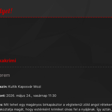
lyet!
kakrimi
terem
szín:
Kultik Kaposvár Mozi
ont:
2026. május 24., vasárnap 11:30
s:
Mit tehet egy magányos birkapásztor a végtelenül zöld angol rétek
koztatja magát, hogy esténként krimiket olvas fel a nyájának. Így aztán, 