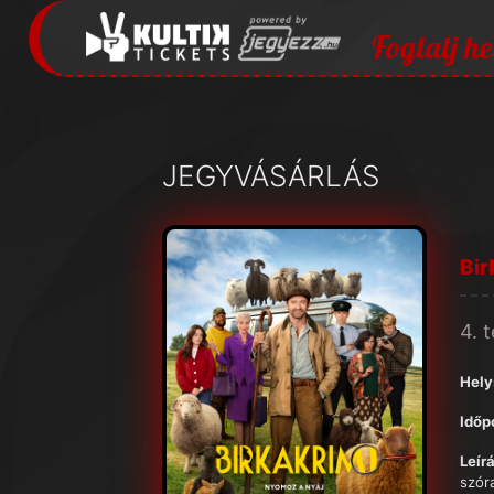
Foglalj he
JEGYVÁSÁRLÁS
Bir
4. 
Hely
Időp
Leírá
szóra