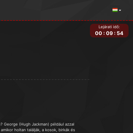
Lejárati idő:
00
:
09
:
54
en? George (Hugh Jackman) például azzal
amikor holtan találják, a kosok, birkák és