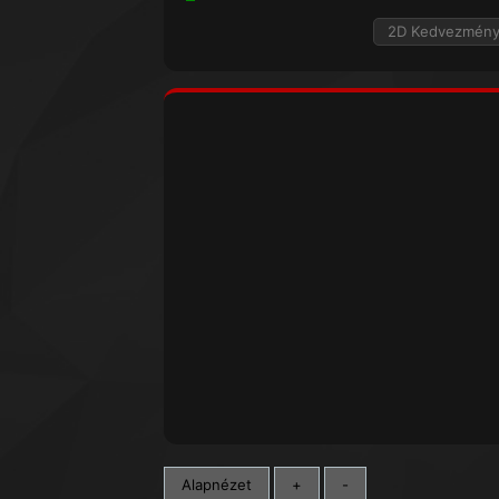
2D Kedvezmén
Alapnézet
+
-