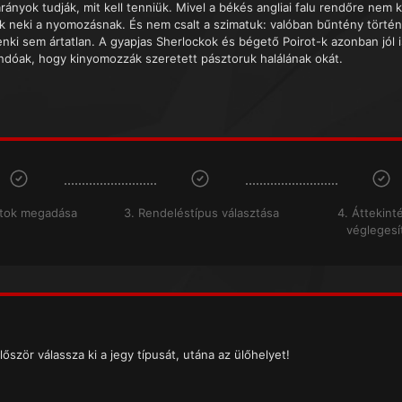
rányok tudják, mit kell tenniük. Mivel a békés angliai falu rendőre nem k
ak neki a nyomozásnak. És nem csalt a szimatuk: valóban bűntény történ
enki sem ártatlan. A gyapjas Sherlockok és bégető Poirot-k azonban jól i
andóak, hogy kinyomozzák szeretett pásztoruk halálának okát.
atok megadása
3. Rendeléstípus választása
4. Áttekint
véglegesí
lőször válassza ki a jegy típusát, utána az ülőhelyet!