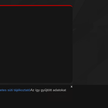
x
etes süti tájékoztató
Az így gyűjtött adatokat
Tovább