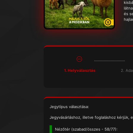
kisbá
látn
és s
hajl
1. Helyválasztás
2. Ad
Jegytípus választása:
Jegyvásárláshoz, illetve foglaláshoz kérjük, e
Nézőtér (
szabad/összes
- 58/77):