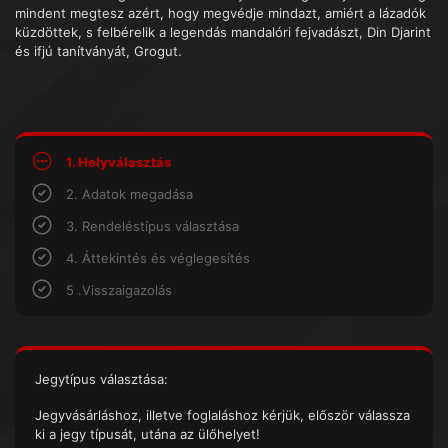
mindent megtesz azért, hogy megvédje mindazt, amiért a lázadók
küzdöttek, s felbérelik a legendás mandalóri fejvadászt, Din Djarint
és ifjú tanítványát, Grogut.
1. Helyválasztás
2. Adatok megadása
3. Rendeléstípus választása
4. Áttekintés és véglegesítés
5 .Visszaigazolás
Jegytípus választása:
Jegyvásárláshoz, illetve foglaláshoz kérjük, először válassza
ki a jegy típusát, utána az ülőhelyet!