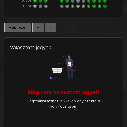
9. sor
12
11
10
9
8
7
6
5
4
3
2
1
10. sor
12
11
10
9
8
7
6
5
4
3
2
1
Alapnézet
+
-
Választott jegyek:
Még nem választott jegyet!
Jegyválasztáshoz klikkeljen egy székre a
helykiosztáson.