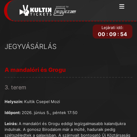
Lejárati idő:
00
:
09
:
54
JEGYVÁSÁRLÁS
A mandalóri és Grogu
3. terem
Helyszín:
Kultik Csepel Mozi
Időpont:
2026. június 5., péntek 17:50
Leírás:
A mandalóri és Grogu eddigi legizgalmasabb kalandjukra
indulnak. A gonosz Birodalom már a múlté, haduraik pedig
szétszéledtek a galaxisban. A szárnyait bontogató Új Köztársaság