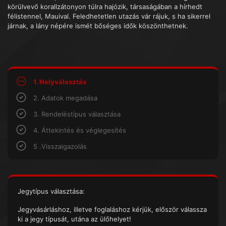
körülvevő korallzátonyon túlra hajózik, társaságában a hírhedt
félistennel, Mauival. Feledhetetlen utazás vár rájuk, s ha sikerrel
járnak, a lány népére ismét bőséges idők köszönthetnek.
1. Helyválasztás
2. Adatok megadása
3. Rendeléstípus választása
4. Áttekintés és véglegesítés
5 .Visszaigazolás
Jegytípus választása:
Jegyvásárláshoz, illetve foglaláshoz kérjük, először válassza
ki a jegy típusát, utána az ülőhelyet!