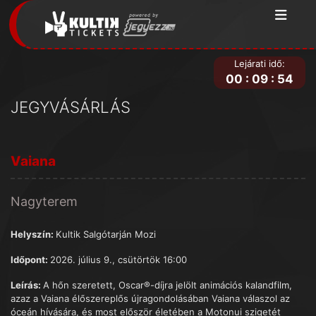
Lejárati idő:
00
:
09
:
54
JEGYVÁSÁRLÁS
Vaiana
Nagyterem
Helyszín:
Kultik Salgótarján Mozi
Időpont:
2026. július 9., csütörtök 16:00
Leírás:
A hőn szeretett, Oscar®-díjra jelölt animációs kalandfilm,
azaz a Vaiana élőszereplős újragondolásában Vaiana válaszol az
óceán hívására, és most először életében a Motonui szigetét