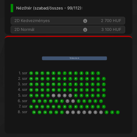
Nézőtér (
szabad/összes
- 99/112):
2D Kedvezményes
2 700 HUF
2D Normál
3 100 HUF
V á s z o n
1. sor
13
12
11
10
9
8
7
6
5
4
3
2
1
2. sor
14
13
12
11
10
9
8
7
6
5
4
3
2
1
3. sor
14
13
12
11
10
9
8
7
6
5
4
3
2
1
4. sor
14
13
12
11
10
9
8
7
6
5
4
3
2
1
5. sor
14
13
12
11
10
9
8
7
6
5
4
3
2
1
6. sor
13
12
11
10
9
8
7
6
5
4
3
2
1
7. sor
14
13
12
11
10
9
8
7
6
5
4
3
2
1
8. sor
16
15
14
13
12
11
10
9
8
7
6
5
4
3
2
1