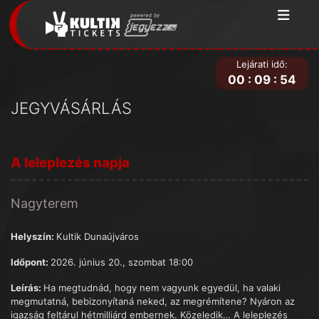
Lejárati idő:
00
:
09
:
54
JEGYVÁSÁRLÁS
A leleplezés napja
Nagyterem
Helyszín:
Kultik Dunaújváros
Időpont:
2026. június 20., szombat 18:00
Leírás:
Ha megtudnád, hogy nem vagyunk egyedül, ha valaki
megmutatná, bebizonyítaná neked, az megrémítene? Nyáron az
igazság feltárul hétmilliárd embernek. Közeledik… A leleplezés