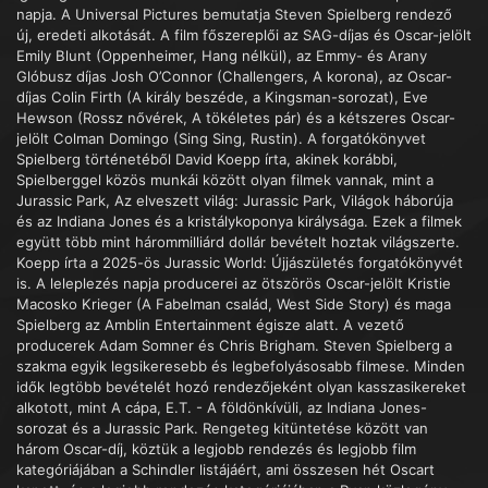
napja. A Universal Pictures bemutatja Steven Spielberg rendező
új, eredeti alkotását. A film főszereplői az SAG-díjas és Oscar-jelölt
Emily Blunt (Oppenheimer, Hang nélkül), az Emmy- és Arany
Glóbusz díjas Josh O’Connor (Challengers, A korona), az Oscar-
díjas Colin Firth (A király beszéde, a Kingsman-sorozat), Eve
Hewson (Rossz nővérek, A tökéletes pár) és a kétszeres Oscar-
jelölt Colman Domingo (Sing Sing, Rustin). A forgatókönyvet
Spielberg történetéből David Koepp írta, akinek korábbi,
Spielberggel közös munkái között olyan filmek vannak, mint a
Jurassic Park, Az elveszett világ: Jurassic Park, Világok háborúja
és az Indiana Jones és a kristálykoponya királysága. Ezek a filmek
együtt több mint hárommilliárd dollár bevételt hoztak világszerte.
Koepp írta a 2025-ös Jurassic World: Újjászületés forgatókönyvét
is. A leleplezés napja producerei az ötszörös Oscar-jelölt Kristie
Macosko Krieger (A Fabelman család, West Side Story) és maga
Spielberg az Amblin Entertainment égisze alatt. A vezető
producerek Adam Somner és Chris Brigham. Steven Spielberg a
szakma egyik legsikeresebb és legbefolyásosabb filmese. Minden
idők legtöbb bevételét hozó rendezőjeként olyan kasszasikereket
alkotott, mint A cápa, E.T. - A földönkívüli, az Indiana Jones-
sorozat és a Jurassic Park. Rengeteg kitüntetése között van
három Oscar-díj, köztük a legjobb rendezés és legjobb film
kategóriájában a Schindler listájáért, ami összesen hét Oscart