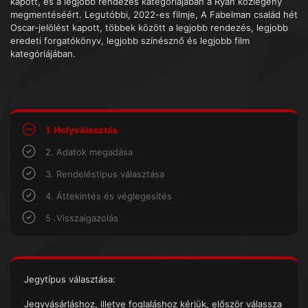
kapott, és a legjobb rendezés kategóriájában a Ryan közlegény
megmentéséért. Legutóbbi, 2022-es filmje, A Fabelman család hét
Oscar-jelölést kapott, többek között a legjobb rendezés, legjobb
eredeti forgatókönyv, legjobb színésznő és legjobb film
kategóriájában.
1. Helyválasztás
2. Adatok megadása
3. Rendeléstípus választása
4. Áttekintés és véglegesítés
5 .Visszaigazolás
Jegytípus választása:
Jegyvásárláshoz, illetve foglaláshoz kérjük, először válassza